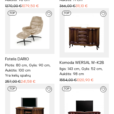
1270,00
€
1079,50
€
366,00
€
311,10
€
TOP
TOP
Fotelis DARIO
Komoda WERSAL W-K2B
Plotis: 80 cm, Gylis: 90 cm,
Ilgis: 143 cm, Gylis: 52 cm,
Aukštis: 100 cm
Aukštis: 98 cm
Yra kelių spalvų
1554,00
€
1320,90
€
257,00
€
241,58
€
TOP
TOP