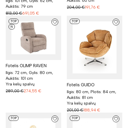
Aukštis: 60 cm
Ilgis: 101 cm, Gylis: 62 cm,
Aukštis: 79 cm
204,00
€
191,76
€
813,00
€
691,05
€
TOP
TOP
N
Fotelis OLIMP RAVEN
Ilgis: 72 cm, Gylis: 80 cm,
Aukštis: 101 cm
Yra kelių spalvų
Fotelis GUIDO
289,00
€
274,55
€
Ilgis: 80 cm, Plotis: 84 cm,
Aukštis: 81 cm
Yra kelių spalvų
201,00
€
188,94
€
TOP
TOP