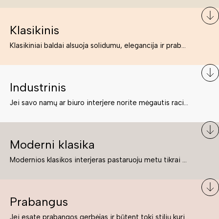
Klasikinis
Klasikiniai baldai alsuoja solidumu, elegancija ir prabanga. Paprastai jie būna masyvūs, kuria didybės įspūdį. Neabejotinai jie bus geriausias pasirinkimas estetiškam ir rafinuotam klasikiniam namų interjerui. Kartais klasikiniai baldai traktuojami kaip senoviniai, bet tai ne tiesa – klasika yra stilius, neišsemiama elegancija ir rafinuotumas.
Industrinis
Jei savo namų ar biuro interjere norite mėgautis racionaliai išnaudotomis erdvėmis, funkcionalumu ir esate neabejingi tamsesniam koloritui bei praktiškiems sprendimams, tuomet industrinis stilius bus būtent tai, ko Jums reikia. O industrinio stiliaus baldus išsirinksite mūsų asortimente.
Moderni klasika
Modernios klasikos interjeras pastaruoju metu tikrai yra „ant bangos“. Tie, kurie nenori pernelyg nutolti nuo klasikos, bet drauge žavisi šiuolaikiškais sprendimais, su malonumu savo namuose kuria klasikos ir modernaus interjero tandemą – elegantišką, subtilų ir žavingą.
Prabangus
Jei esate prabangos gerbėjas ir būtent tokį stilių kuriate savo namuose ar biure, tuomet solidūs, prabangūs baldai nepriekaištingai įsilies į Jūsų kuriamą interjerą.