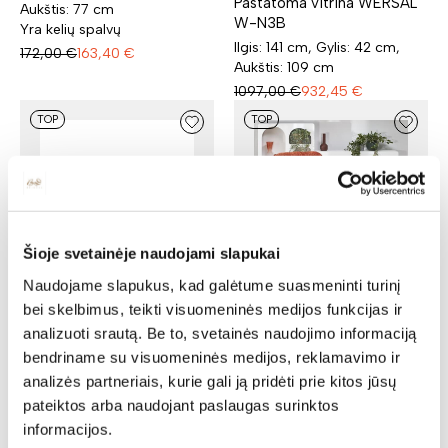
Pastatoma vitrina WERSAL
Aukštis: 77 cm
W-N3B
Yra kelių spalvų
Ilgis: 141 cm, Gylis: 42 cm,
172,00
€
163,40
€
Aukštis: 109 cm
1097,00
€
932,45
€
TOP
TOP
Šioje svetainėje naudojami slapukai
Naudojame slapukus, kad galėtume suasmeninti turinį
Fotelis LOBSTER
bei skelbimus, teikti visuomeninės medijos funkcijas ir
Kanapa WERSAL W-2
Ilgis: 90 cm, Plotis: 97 cm,
analizuoti srautą. Be to, svetainės naudojimo informaciją
Ilgis: 124 cm, Plotis: 74 cm,
Aukštis: 92 cm
bendriname su visuomeninės medijos, reklamavimo ir
Aukštis: 107 cm
Yra kelių spalvų
analizės partneriais, kurie gali ją pridėti prie kitos jūsų
1191,00
€
1012,35
€
355,00
€
333,70
€
pateiktos arba naudojant paslaugas surinktos
TOP
TOP
informacijos.