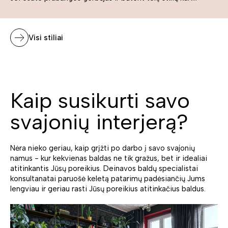
Visi stiliai
Kaip susikurti savo
svajonių interjerą?
Nėra nieko geriau, kaip grįžti po darbo į savo svajonių
namus - kur kekvienas baldas ne tik gražus, bet ir idealiai
atitinkantis Jūsų poreikius. Deinavos baldų specialistai
konsultanatai paruošė keletą patarimų padėsiančių Jums
lengviau ir geriau rasti Jūsų poreikius atitinkačius baldus.