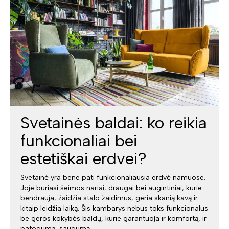
Svetainės baldai: ko reikia
funkcionaliai bei
estetiškai erdvei?
Svetainė yra bene pati funkcionaliausia erdvė namuose.
Joje buriasi šeimos nariai, draugai bei augintiniai, kurie
bendrauja, žaidžia stalo žaidimus, geria skanią kavą ir
kitaip leidžia laiką. Šis kambarys nebus toks funkcionalus
be geros kokybės baldų, kurie garantuoja ir komfortą, ir
patogumą, saugumą.