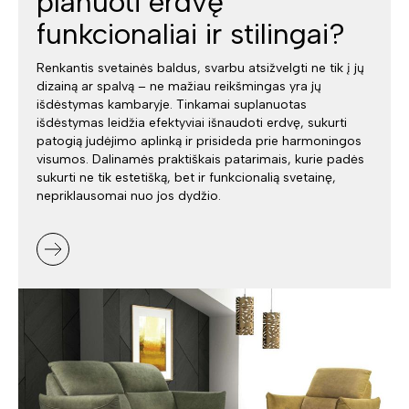
planuoti erdvę
funkcionaliai ir stilingai?
Renkantis svetainės baldus, svarbu atsižvelgti ne tik į jų
dizainą ar spalvą – ne mažiau reikšmingas yra jų
išdėstymas kambaryje. Tinkamai suplanuotas
išdėstymas leidžia efektyviai išnaudoti erdvę, sukurti
patogią judėjimo aplinką ir prisideda prie harmoningos
visumos. Dalinamės praktiškais patarimais, kurie padės
sukurti ne tik estetišką, bet ir funkcionalią svetainę,
nepriklausomai nuo jos dydžio.