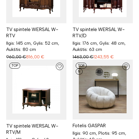
TV spintelė WERSAL W-
TV spintelė WERSAL W-
RTV
RTV/D
Ilgis: 145 cm, Gylis: 52 cm,
Ilgis: 176 cm, Gylis: 48 cm,
Aukštis: 80 cm
Aukštis: 63 cm
960,00
€
816,00
€
1463,00
€
1243,55
€
TOP
TOP
N
Fotelis GASPAR
TV spintelė WERSAL W-
RTV/M
Ilgis: 90 cm, Plotis: 95 cm,