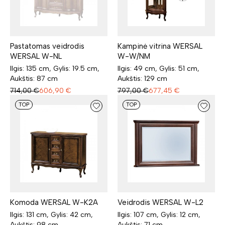
Pastatomas veidrodis
Kampinė vitrina WERSAL
WERSAL W-NL
W-W/NM
Ilgis: 135 cm, Gylis: 19.5 cm,
Ilgis: 49 cm, Gylis: 51 cm,
Aukštis: 87 cm
Aukštis: 129 cm
714,00
€
606,90
€
797,00
€
677,45
€
TOP
TOP
Komoda WERSAL W-K2A
Veidrodis WERSAL W-L2
Ilgis: 131 cm, Gylis: 42 cm,
Ilgis: 107 cm, Gylis: 12 cm,
Aukštis: 98 cm
Aukštis: 71 cm