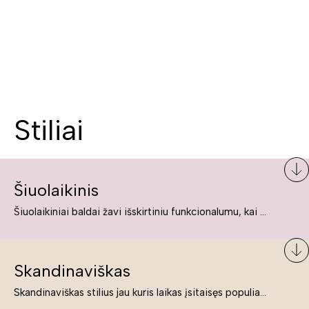
Stiliai
Šiuolaikinis
Šiuolaikiniai baldai žavi išskirtiniu funkcionalumu, kai kurie jų pelnytai net pavadinami meno kūriniais, nes jie tikrai yra išskirtiniai, originalūs ir puikiai atliepiantys į šiuolaikinių žmonių poreikius bei gyvenimo būdo ypatumus.
Skandinaviškas
Skandinaviškas stilius jau kuris laikas įsitaisęs populiariausiųjų sąraše. Namai, butai labai dažnai įrengiami remiantis būtent šio stiliaus ypatumais. Dėl švelnių spalvų, praktiškumo ir estetikos jis masina tuos, kurie neabejingi šviesiem ar neutralių spalvų koloritui, paprastumui, funkcionalumui, natūralumui ir stilingai estetikai. Platų skandinaviškų baldų spektrą rasite „Deinavos baldų“ asortimente.