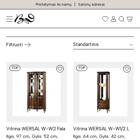
Pristatymas iki namų
Salonų adresai
Baldų kolekcijos
Prekių
paieška
Standartinis
Filtruoti
TOP
TOP
Vitrina WERSAL W-W2 Fala
Vitrina WERSAL W-W1/2 L
Ilgis: 97 cm, Gylis: 52 cm,
Ilgis: 64 cm, Gylis: 42 cm,