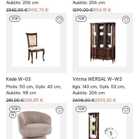
Aukštis: 206 cm
Aukštis: 206 cm
2342,00
€
1990,70
€
1299,00
€
1104,15
€
TOP
TOP
Vitrina WERSAL W-W3
Kėdė W-03
Ilgis: 143 cm, Gylis: 52 cm,
Plotis: 50 cm, Gylis: 43 cm,
Aukštis: 206 cm
Aukštis: 98 cm
2698,00
€
2293,30
€
281,00
€
238,85
€
TOP
TOP
N