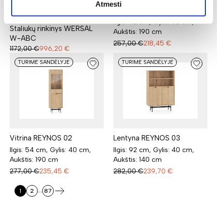
Atmesti
Spinta REYNOS 01
Ilgis: 92 cm, Gylis: 52 cm,
Staliukų rinkinys WERSAL
Aukštis: 190 cm
W-ABC
257,00
€
218,45
€
1172,00
€
996,20
€
TURIME SANDĖLYJE
TURIME SANDĖLYJE
Vitrina REYNOS 02
Lentyna REYNOS 03
Ilgis: 54 cm, Gylis: 40 cm,
Ilgis: 92 cm, Gylis: 40 cm,
Aukštis: 190 cm
Aukštis: 140 cm
277,00
€
235,45
€
282,00
€
239,70
€
...
1
2
87