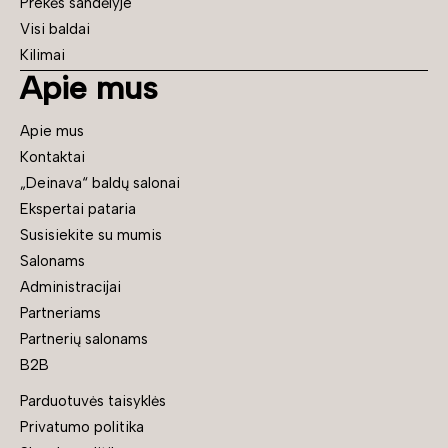
Prekės sandėlyje
Visi baldai
Kilimai
Apie mus
Apie mus
Kontaktai
„Deinava“ baldų salonai
Ekspertai pataria
Susisiekite su mumis
Salonams
Administracijai
Partneriams
Partnerių salonams
B2B
Parduotuvės taisyklės
Privatumo politika