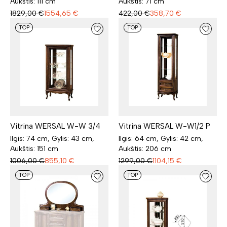
Aukštis: 111 cm
Aukštis: 71 cm
1829,00
€
1554,65
€
422,00
€
358,70
€
TOP
TOP
Vitrina WERSAL W-W 3/4
Vitrina WERSAL W-W1/2 P
Ilgis: 74 cm, Gylis: 43 cm,
Ilgis: 64 cm, Gylis: 42 cm,
Aukštis: 151 cm
Aukštis: 206 cm
1006,00
€
855,10
€
1299,00
€
1104,15
€
TOP
TOP