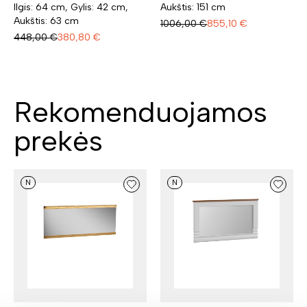
Ilgis: 64 cm, Gylis: 42 cm,
Aukštis: 151 cm
Aukštis: 63 cm
1006,00
€
855,10
€
448,00
€
380,80
€
Rekomenduojamos
prekės
N
N