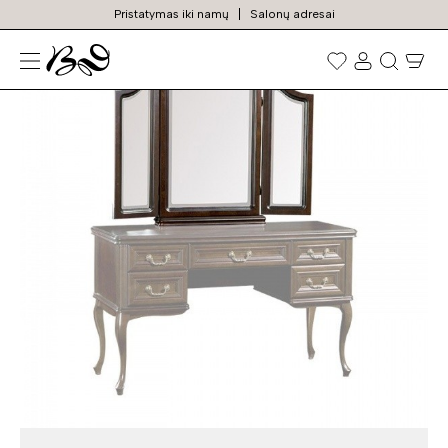
Pristatymas iki namų
Salonų adresai
TOP
Prekių
paieška