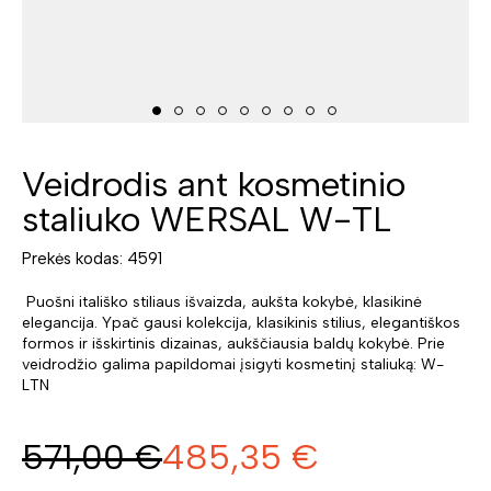
Veidrodis ant kosmetinio
staliuko WERSAL W-TL
Prekės kodas: 4591
Puošni itališko stiliaus išvaizda, aukšta kokybė, klasikinė
elegancija. Ypač gausi kolekcija, klasikinis stilius, elegantiškos
formos ir išskirtinis dizainas, aukščiausia baldų kokybė. Prie
veidrodžio galima papildomai įsigyti kosmetinį staliuką: W-
LTN
571,00
€
485,35
€