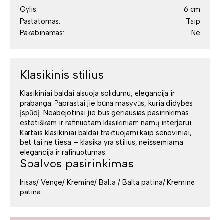
Gylis:
6 cm
Pastatomas:
Taip
Pakabinamas:
Ne
Klasikinis stilius
Klasikiniai baldai alsuoja solidumu, elegancija ir
prabanga. Paprastai jie būna masyvūs, kuria didybės
įspūdį. Neabejotinai jie bus geriausias pasirinkimas
estetiškam ir rafinuotam klasikiniam namų interjerui.
Kartais klasikiniai baldai traktuojami kaip senoviniai,
bet tai ne tiesa – klasika yra stilius, neišsemiama
elegancija ir rafinuotumas.
Spalvos pasirinkimas
Irisas/ Venge/ Kreminė/ Balta / Balta patina/ Kreminė
patina.