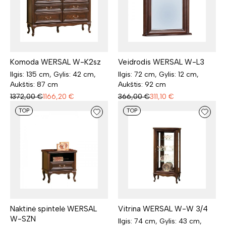
Komoda WERSAL W-K2sz
Veidrodis WERSAL W-L3
Ilgis: 135 cm, Gylis: 42 cm,
Ilgis: 72 cm, Gylis: 12 cm,
Aukštis: 87 cm
Aukštis: 92 cm
1372,00
€
1166,20
€
366,00
€
311,10
€
TOP
TOP
Naktinė spintelė WERSAL
Vitrina WERSAL W-W 3/4
W-SZN
Ilgis: 74 cm, Gylis: 43 cm,