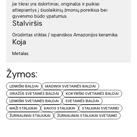
jie tikrai yra išskirtiniai, originalūs ir puikiai
atliepiantys į šiuolaikinių žmonių poreikius bei
gyvenimo būdo ypatumus.
Stalviršis
Grūdintas stiklas / ispaniškos Amazonijos keramika.
Koja
Metalas.
Žymos:
LENKIŠKI BALDAI
MADINGI SVETAINĖS BALDAI
GRAŽŪS SVETAINĖS BALDAI
KOKYBIŠKI SVETAINĖS BALDAI
LENKIŠKI SVETAINĖS BALDAI
SVETAINĖS BALDAI
MAŽI STALIUKAI
KAVOS STALIUKAI
STALIUKAI SVETAINEI
ŽURNALINIAI STALIUKAI
ŽURNALINIAI STALIUKAI SVETAINEI