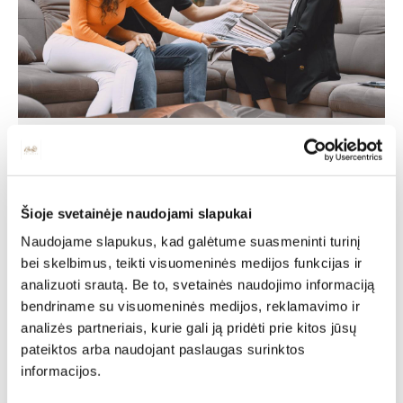
Individuali
specialisto
Šioje svetainėje naudojami slapukai
Naudojame slapukus, kad galėtume suasmeninti turinį
konsultacija
bei skelbimus, teikti visuomeninės medijos funkcijas ir
analizuoti srautą. Be to, svetainės naudojimo informaciją
bendriname su visuomeninės medijos, reklamavimo ir
Deinavos baldų specialistai puikiai išmanantys ir
analizės partneriais, kurie gali ją pridėti prie kitos jūsų
pasiruošę Jums padėti susikurti savo svajonių interjerą!
Padėsim parengti planus iš išmatavimus geriausiam
pateiktos arba naudojant paslaugas surinktos
rezultatui pasiekti.
informacijos.