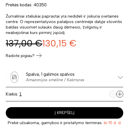
Prekės kodas: 40350
Žurnaliniai staliukai paprastai yra nedideli ir įsikuria svetainės
centre. O reprezentatyvios patalpos centrinėje dalyje stovintis
baldas visuomet sulauks daug dėmesio, žvilgsnių ir
neabejotinai kurs pirminį įspūdį.
137,00
€
130,15
€
Radote pigiau?
Spalva, 1 galimos spalvos
Amazonijos smėlinė / Kašmyras
Kiekis:
Į KREPŠELĮ
Prekė užsakoma, gamybos ir pristatymo terminas:
iki 15 d. d.