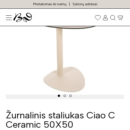
Pristatymas iki namų
Salonų adresai
N
Prekių
paieška
Žurnalinis staliukas Ciao C
Ceramic 50X50