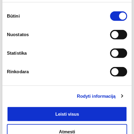
Sutikimo
Būtini
pasirinkimas
Nuostatos
Statistika
Rinkodara
SIŲSTI
Rodyti informaciją
Pristatymas
Leisti visus
Atmesti