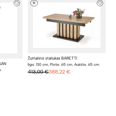
N
Žurnalinis staliukas BARETTI
ISAN
Ilgis: 130 cm, Plotis: 65 cm, Aukštis: 65 cm
m
413,00
€
388,22
€