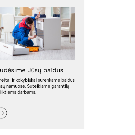
udėsime Jūsų baldus
reitai ir kokybiškai surenkame baldus
ūsų namuose. Suteikiame garantiją
tliktiems darbams.