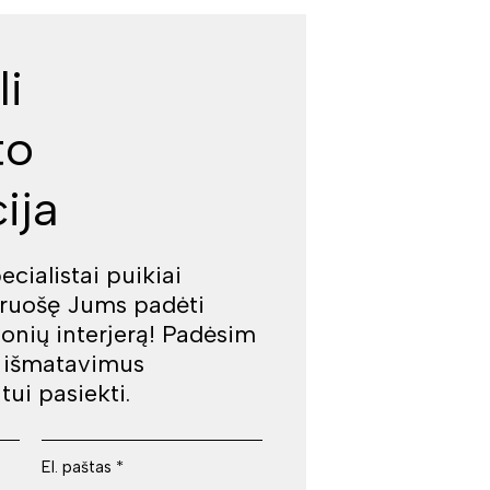
li
to
ija
cialistai puikiai
iruošę Jums padėti
jonių interjerą! Padėsim
š išmatavimus
tui pasiekti.