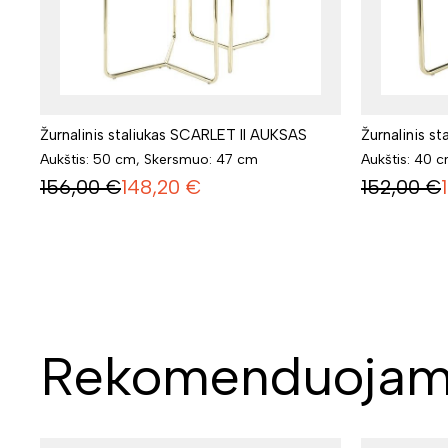
Žurnalinis staliukas SCARLET II AUKSAS
Žurnalinis 
Aukštis: 50 cm, Skersmuo: 47 cm
Aukštis: 40 
156,00
€
148,20
€
152,00
€
Rekomenduojam