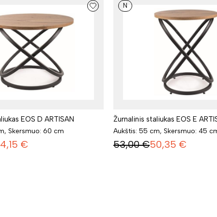
N
taliukas EOS D ARTISAN
Žurnalinis staliukas EOS E ART
cm, Skersmuo: 60 cm
Aukštis: 55 cm, Skersmuo: 45 c
4,15
€
53,00
€
50,35
€