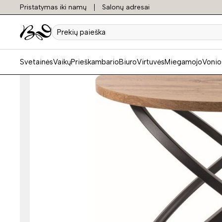
Pristatymas iki namų
Salonų adresai
Prekių
paieška
Svetainės
Vaikų
Prieškambario
Biuro
Virtuvės
Miegamojo
Vonio