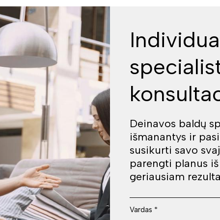
Individua
specialis
konsultac
Deinavos baldų spe
išmanantys ir pas
susikurti savo sva
parengti planus i
geriausiam rezulta