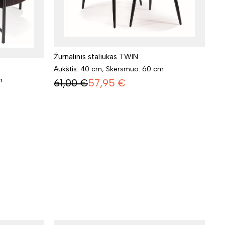
Žurnalinis staliukas TWIN
Aukštis: 40 cm, Skersmuo: 60 cm
m
61,00
€
57,95
€