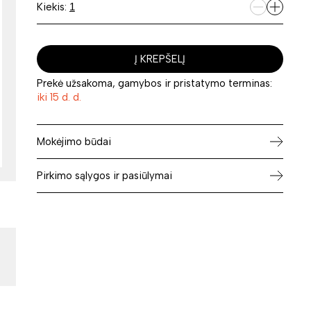
Kiekis:
Į KREPŠELĮ
Prekė užsakoma, gamybos ir pristatymo terminas:
iki 15 d. d.
Mokėjimo būdai
Pirkimo sąlygos ir pasiūlymai