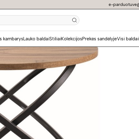
e-parduotuve@
N
s kambarys
Lauko baldai
Stiliai
Kolekcijos
Prekės sandėlyje
Visi baldai