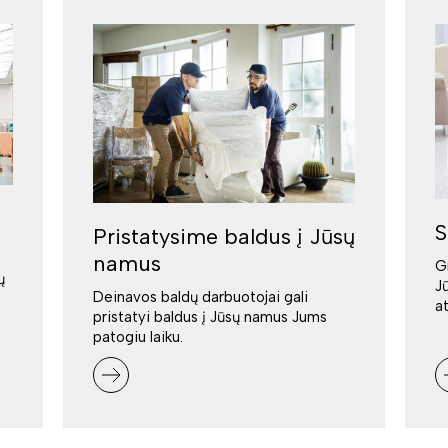
S
Pristatysime baldus į Jūsų
namus
G
ų
J
Deinavos baldų darbuotojai gali
a
pristatyi baldus į Jūsų namus Jums
patogiu laiku.