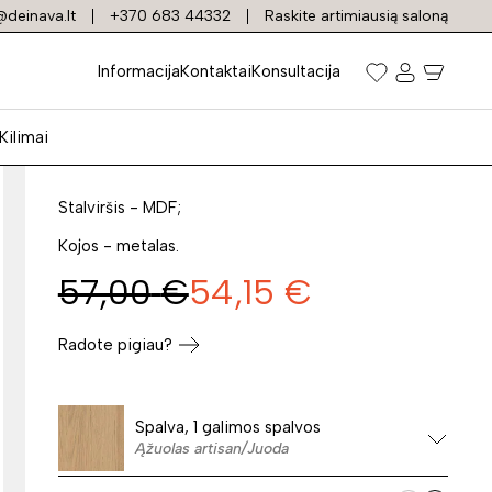
deinava.lt
+370 683 44332
Raskite artimiausią saloną
Žurnalinis staliukas
Informacija
Kontaktai
Konsultacija
EOS D ARTISAN
Kilimai
Prekės kodas: 35257
Stalviršis - MDF;
Kojos - metalas.
57,00
€
54,15
€
Radote pigiau?
Spalva, 1 galimos spalvos
Ąžuolas artisan/Juoda