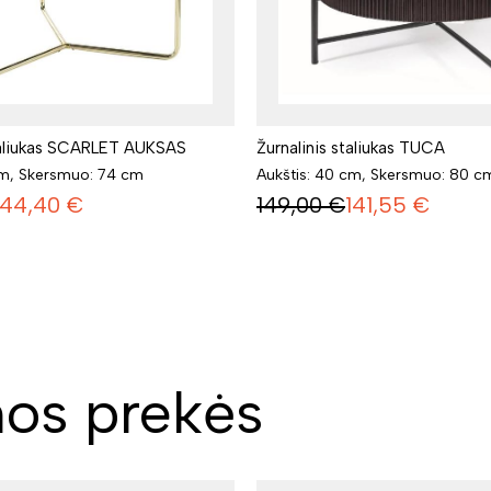
staliukas SCARLET AUKSAS
Žurnalinis staliukas TUCA
cm, Skersmuo: 74 cm
Aukštis: 40 cm, Skersmuo: 80 c
144,40
€
149,00
€
141,55
€
os prekės