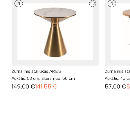
N
N
Žurnalinis staliukas ARIES
Žurnalinis s
Aukštis: 53 cm, Skersmuo: 50 cm
Aukštis: 45 
149,00
€
141,55
€
57,00
€
5