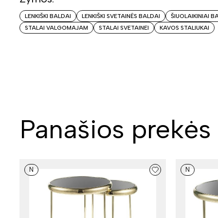
LENKIŠKI BALDAI
LENKIŠKI SVETAINĖS BALDAI
ŠIUOLAIKINIAI B
STALAI VALGOMAJAM
STALAI SVETAINEI
KAVOS STALIUKAI
Panašios prekės
N
N