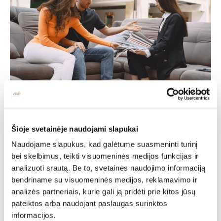
Individuali
Šioje svetainėje naudojami slapukai
specialisto
Naudojame slapukus, kad galėtume suasmeninti turinį
bei skelbimus, teikti visuomeninės medijos funkcijas ir
konsultacija
analizuoti srautą. Be to, svetainės naudojimo informaciją
bendriname su visuomeninės medijos, reklamavimo ir
analizės partneriais, kurie gali ją pridėti prie kitos jūsų
Deinavos baldų specialistai puikiai išmanantys ir
pateiktos arba naudojant paslaugas surinktos
pasiruošę Jums padėti susikurti savo svajonių interjerą!
Padėsim parengti planus iš išmatavimus geriausiam
informacijos.