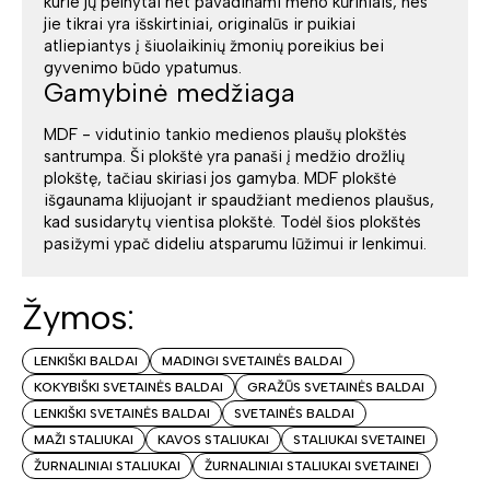
kurie jų pelnytai net pavadinami meno kūriniais, nes
jie tikrai yra išskirtiniai, originalūs ir puikiai
atliepiantys į šiuolaikinių žmonių poreikius bei
gyvenimo būdo ypatumus.
Gamybinė medžiaga
MDF - vidutinio tankio medienos plaušų plokštės
santrumpa. Ši plokštė yra panaši į medžio drožlių
plokštę, tačiau skiriasi jos gamyba. MDF plokštė
išgaunama klijuojant ir spaudžiant medienos plaušus,
kad susidarytų vientisa plokštė. Todėl šios plokštės
pasižymi ypač dideliu atsparumu lūžimui ir lenkimui.
Žymos:
LENKIŠKI BALDAI
MADINGI SVETAINĖS BALDAI
KOKYBIŠKI SVETAINĖS BALDAI
GRAŽŪS SVETAINĖS BALDAI
LENKIŠKI SVETAINĖS BALDAI
SVETAINĖS BALDAI
MAŽI STALIUKAI
KAVOS STALIUKAI
STALIUKAI SVETAINEI
ŽURNALINIAI STALIUKAI
ŽURNALINIAI STALIUKAI SVETAINEI