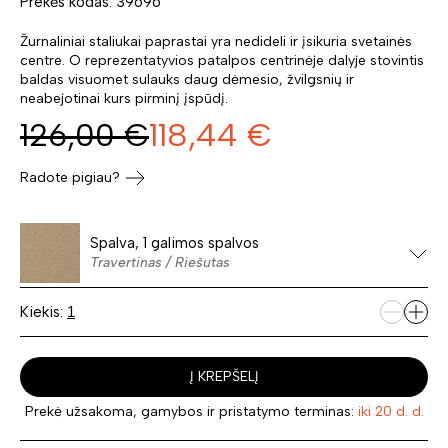
Prekės kodas: 39696
Žurnaliniai staliukai paprastai yra nedideli ir įsikuria svetainės
centre. O reprezentatyvios patalpos centrinėje dalyje stovintis
baldas visuomet sulauks daug dėmesio, žvilgsnių ir
neabejotinai kurs pirminį įspūdį.
126,00
€
118,44
€
Radote pigiau?
Spalva, 1 galimos spalvos
Travertinas / Riešutas
Kiekis:
Į KREPŠELĮ
Prekė užsakoma, gamybos ir pristatymo terminas:
iki 20 d. d.