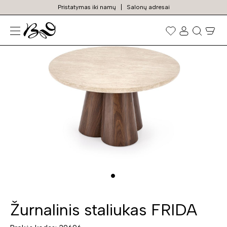
Pristatymas iki namų
Salonų adresai
N
Prekių
paieška
Žurnalinis staliukas FRIDA