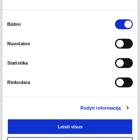
rezultatui pasiekti.
Sutikimo
Būtini
pasirinkimas
Nuostatos
Statistika
Rinkodara
SIŲSTI
Rodyti informaciją
Leisti visus
Pristatymas