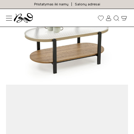
Pristatymas iki namų
Salonų adresai
N
Prekių
paieška