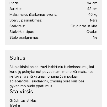
Plotis:
54 cm
Aukštis:
43 cm
Maksimalus išlaikomas svoris:
40 kg
Spalvų pasirinkimas:
Nėra
Stalviršis:
Grūdintas stiklas
Stalviršio tipas:
Ovalus
Stalo prailginimas:
Ne
Stilius
Šiuolaikiniai baldai žavi išskirtiniu funkcionalumu, kai
kurie jų pelnytai net pavadinami meno kūriniais, nes
jie tikrai yra išskirtiniai, originalūs ir puikiai
atliepiantys į šiuolaikinių žmonių poreikius bei
gyvenimo būdo ypatumus.
Stalviršis
Grūdintas stiklas.
Koja