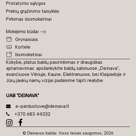
Pristatymo sąlygos
Prekių grąžinimo taisyklės
Pirkimas išsimokėtinai
Mokėjimo būdai
Grynaisiais
Kortele
Išsimokėtinai
Kokybė, platus baldų pasirinkimas ir draugiškas
aptarnavimas: apsilankykite baldų salonuose „Deinava",
esančiuose Vilniuje, Kaune, Elektrėnuose, bei Klaipėdoje ir
Jūsų jaukių namų vizijai padėsime tapti realybe.
UAB "DEINAVA"
e-parduotuve@deinava.lt
+370 683 44332
© Deinavos baldai. Visos teisės saugomos, 2026