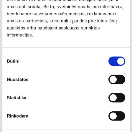
Individuali
analizuoti srautą. Be to, svetainės naudojimo informaciją
bendriname su visuomeninės medijos, reklamavimo ir
analizės partneriais, kurie gali ją pridėti prie kitos jūsų
specialisto
pateiktos arba naudojant paslaugas surinktos
informacijos.
konsultacija
Sutikimo
Būtini
Deinavos baldų specialistai puikiai išmanantys ir
pasirinkimas
pasiruošę Jums padėti susikurti savo svajonių interjerą!
Padėsim parengti planus iš išmatavimus geriausiam
rezultatui pasiekti.
Nuostatos
Statistika
Rinkodara