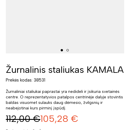
Žurnalinis staliukas KAMALA
Prekės kodas: 38531
Žurnaliniai staliukai paprastai yra nedideli ir įsikuria svetainės
centre. O reprezentatyvios patalpos centrinėje dalyje stovintis
baldas visuomet sulauks daug dėmesio, žvilgsnių ir
neabejotinai kurs pirminį įspūdį.
112,00
€
105,28
€