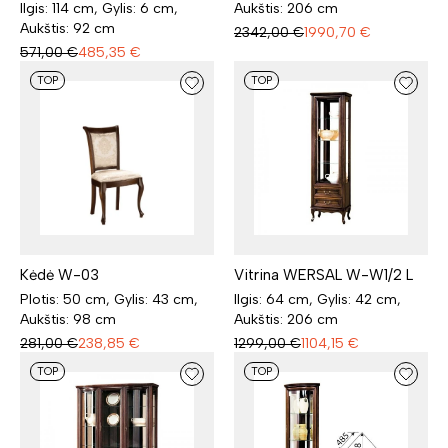
Ilgis: 114 cm, Gylis: 6 cm,
Aukštis: 206 cm
Aukštis: 92 cm
2342,00
€
1990,70
€
571,00
€
485,35
€
TOP
TOP
Vitrina WERSAL W-W1/2 L
Kėdė W-03
Ilgis: 64 cm, Gylis: 42 cm,
Plotis: 50 cm, Gylis: 43 cm,
Aukštis: 206 cm
Aukštis: 98 cm
1299,00
€
1104,15
€
281,00
€
238,85
€
TOP
TOP