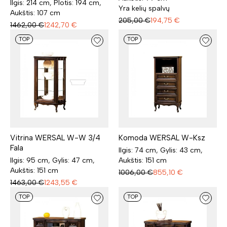
Ilgis: 214 cm, Plotis: 194 cm,
Yra kelių spalvų
Aukštis: 107 cm
205,00
€
194,75
€
1462,00
€
1242,70
€
TOP
TOP
Vitrina WERSAL W-W 3/4
Komoda WERSAL W-Ksz
Fala
Ilgis: 74 cm, Gylis: 43 cm,
Ilgis: 95 cm, Gylis: 47 cm,
Aukštis: 151 cm
Aukštis: 151 cm
1006,00
€
855,10
€
1463,00
€
1243,55
€
TOP
TOP