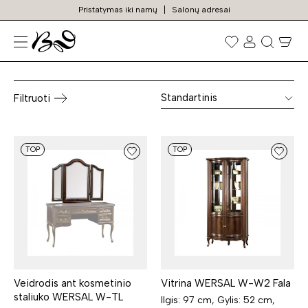
Pristatymas iki namų
Salonų adresai
Visi baldai
Prekių
paieška
Standartinis
Filtruoti
TOP
TOP
Veidrodis ant kosmetinio
Vitrina WERSAL W-W2 Fala
staliuko WERSAL W-TL
Ilgis: 97 cm, Gylis: 52 cm,