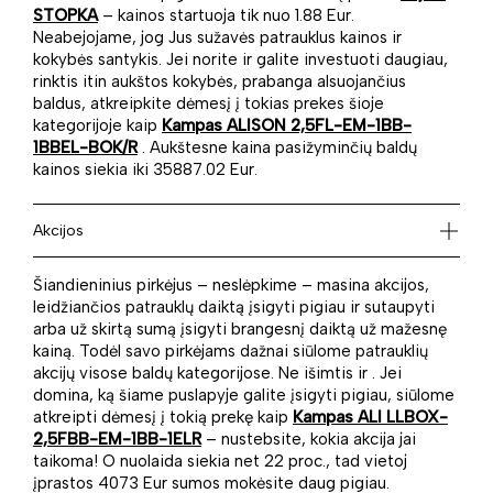
STOPKA
– kainos startuoja tik nuo 1.88 Eur.
Neabejojame, jog Jus sužavės patrauklus kainos ir
kokybės santykis. Jei norite ir galite investuoti daugiau,
rinktis itin aukštos kokybės, prabanga alsuojančius
baldus, atkreipkite dėmesį į tokias prekes šioje
kategorijoje kaip
Kampas ALISON 2,5FL-EM-1BB-
1BBEL-BOK/R
. Aukštesne kaina pasižyminčių baldų
kainos siekia iki 35887.02 Eur.
Akcijos
Šiandieninius pirkėjus – neslėpkime – masina akcijos,
leidžiančios patrauklų daiktą įsigyti pigiau ir sutaupyti
arba už skirtą sumą įsigyti brangesnį daiktą už mažesnę
kainą. Todėl savo pirkėjams dažnai siūlome patrauklių
akcijų visose baldų kategorijose. Ne išimtis ir . Jei
domina, ką šiame puslapyje galite įsigyti pigiau, siūlome
atkreipti dėmesį į tokią prekę kaip
Kampas ALI LLBOX-
2,5FBB-EM-1BB-1ELR
– nustebsite, kokia akcija jai
taikoma! O nuolaida siekia net 22 proc., tad vietoj
įprastos 4073 Eur sumos mokėsite daug pigiau.