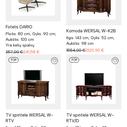
Fotelis DARIO
Komoda WERSAL W-K2B
Plotis: 80 cm, Gylis: 90 cm,
Ilgis: 143 cm, Gylis: 52 cm,
Aukštis: 100 cm
Aukštis: 98 cm
Yra kelių spalvų
1554,00
€
1320,90
€
257,00
€
241,58
€
TOP
TOP
TV spintelė WERSAL W-
TV spintelė WERSAL W-
RTV
RTV/D