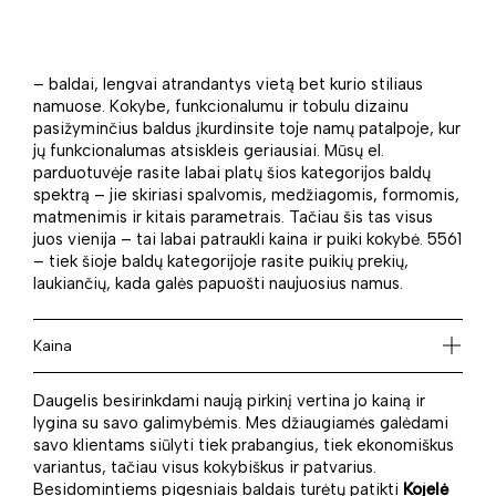
– baldai, lengvai atrandantys vietą bet kurio stiliaus
namuose. Kokybe, funkcionalumu ir tobulu dizainu
pasižyminčius baldus įkurdinsite toje namų patalpoje, kur
jų funkcionalumas atsiskleis geriausiai. Mūsų el.
parduotuvėje rasite labai platų šios kategorijos baldų
spektrą – jie skiriasi spalvomis, medžiagomis, formomis,
matmenimis ir kitais parametrais. Tačiau šis tas visus
juos vienija – tai labai patraukli kaina ir puiki kokybė. 5561
– tiek šioje baldų kategorijoje rasite puikių prekių,
laukiančių, kada galės papuošti naujuosius namus.
Kaina
Daugelis besirinkdami naują pirkinį vertina jo kainą ir
lygina su savo galimybėmis. Mes džiaugiamės galėdami
savo klientams siūlyti tiek prabangius, tiek ekonomiškus
variantus, tačiau visus kokybiškus ir patvarius.
Besidomintiems pigesniais baldais turėtų patikti
Kojelė