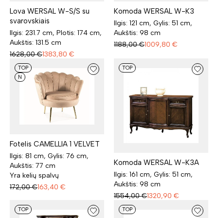
Lova WERSAL W-S/S su
Komoda WERSAL W-K3
svarovskiais
Ilgis: 121 cm, Gylis: 51 cm,
Ilgis: 231.7 cm, Plotis: 174 cm,
Aukštis: 98 cm
Aukštis: 131.5 cm
1188,00
€
1009,80
€
1628,00
€
1383,80
€
TOP
TOP
N
Fotelis CAMELLIA 1 VELVET
Ilgis: 81 cm, Gylis: 76 cm,
Komoda WERSAL W-K3A
Aukštis: 77 cm
Ilgis: 161 cm, Gylis: 51 cm,
Yra kelių spalvų
Aukštis: 98 cm
172,00
€
163,40
€
1554,00
€
1320,90
€
TOP
TOP