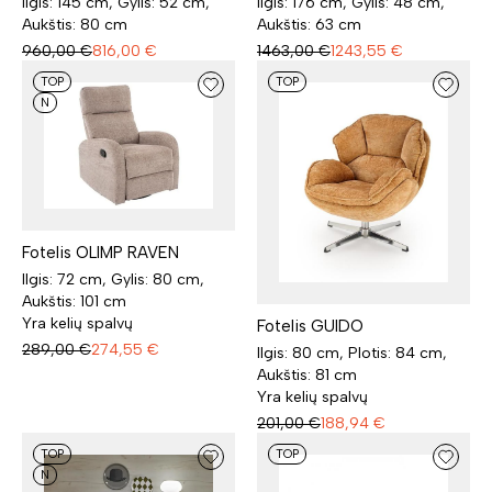
Ilgis: 145 cm, Gylis: 52 cm,
Ilgis: 176 cm, Gylis: 48 cm,
Aukštis: 80 cm
Aukštis: 63 cm
960,00
€
816,00
€
1463,00
€
1243,55
€
TOP
TOP
N
Fotelis OLIMP RAVEN
Ilgis: 72 cm, Gylis: 80 cm,
Aukštis: 101 cm
Yra kelių spalvų
Fotelis GUIDO
289,00
€
274,55
€
Ilgis: 80 cm, Plotis: 84 cm,
Aukštis: 81 cm
Yra kelių spalvų
201,00
€
188,94
€
TOP
TOP
N