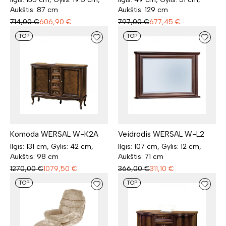
Aukštis: 87 cm
Aukštis: 129 cm
714,00
€
606,90
€
797,00
€
677,45
€
TOP
TOP
Komoda WERSAL W-K2A
Veidrodis WERSAL W-L2
Ilgis: 131 cm, Gylis: 42 cm,
Ilgis: 107 cm, Gylis: 12 cm,
Aukštis: 98 cm
Aukštis: 71 cm
1270,00
€
1079,50
€
366,00
€
311,10
€
TOP
TOP