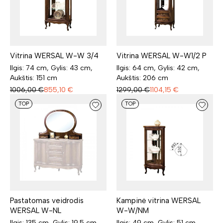
Vitrina WERSAL W-W 3/4
Vitrina WERSAL W-W1/2 P
Ilgis: 74 cm, Gylis: 43 cm,
Ilgis: 64 cm, Gylis: 42 cm,
Aukštis: 151 cm
Aukštis: 206 cm
1006,00
€
855,10
€
1299,00
€
1104,15
€
TOP
TOP
Pastatomas veidrodis
Kampinė vitrina WERSAL
WERSAL W-NL
W-W/NM
Ilgis: 135 cm, Gylis: 19.5 cm,
Ilgis: 49 cm, Gylis: 51 cm,