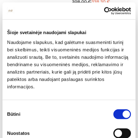
398,00
€
338,30
€
...
1
2
140
Šioje svetainėje naudojami slapukai
Žymos:
Naudojame slapukus, kad galėtume suasmeninti turinį
CHESTERFIELD
BALTARUSIŠKI BALDAI
LIETUVIŠKI BALDAI
bei skelbimus, teikti visuomeninės medijos funkcijas ir
+5 DAUGIAU
analizuoti srautą. Be to, svetainės naudojimo informaciją
bendriname su visuomeninės medijos, reklamavimo ir
analizės partneriais, kurie gali ją pridėti prie kitos jūsų
pateiktos arba naudojant paslaugas surinktos
informacijos.
Sutikimo
Būtini
pasirinkimas
Stiliai
Nuostatos