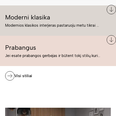
Moderni klasika
Modernios klasikos interjeras pastaruoju metu tikrai yra „ant bangos“. Tie, kurie nenori pernelyg nutolti nuo klasikos, bet drauge žavisi šiuolaikiškais sprendimais, su malonumu savo namuose kuria klasikos ir modernaus interjero tandemą – elegantišką, subtilų ir žavingą.
Prabangus
Jei esate prabangos gerbėjas ir būtent tokį stilių kuriate savo namuose ar biure, tuomet solidūs, prabangūs baldai nepriekaištingai įsilies į Jūsų kuriamą interjerą.
Visi stiliai