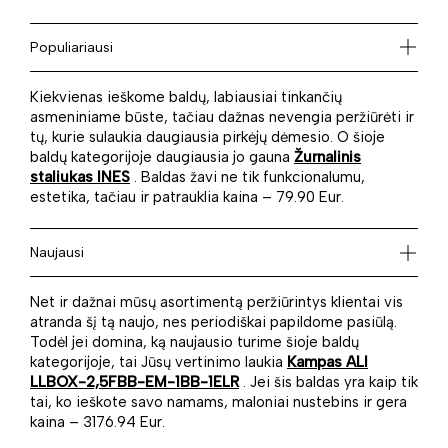
Populiariausi
Kiekvienas ieškome baldų, labiausiai tinkančių
asmeniniame būste, tačiau dažnas nevengia peržiūrėti ir
tų, kurie sulaukia daugiausia pirkėjų dėmesio. O šioje
baldų kategorijoje daugiausia jo gauna
Žurnalinis
staliukas INES
. Baldas žavi ne tik funkcionalumu,
estetika, tačiau ir patrauklia kaina – 79.90 Eur.
Naujausi
Net ir dažnai mūsų asortimentą peržiūrintys klientai vis
atranda šį tą naujo, nes periodiškai papildome pasiūlą.
Todėl jei domina, ką naujausio turime šioje baldų
kategorijoje, tai Jūsų vertinimo laukia
Kampas ALI
LLBOX-2,5FBB-EM-1BB-1ELR
. Jei šis baldas yra kaip tik
tai, ko ieškote savo namams, maloniai nustebins ir gera
kaina – 3176.94 Eur.