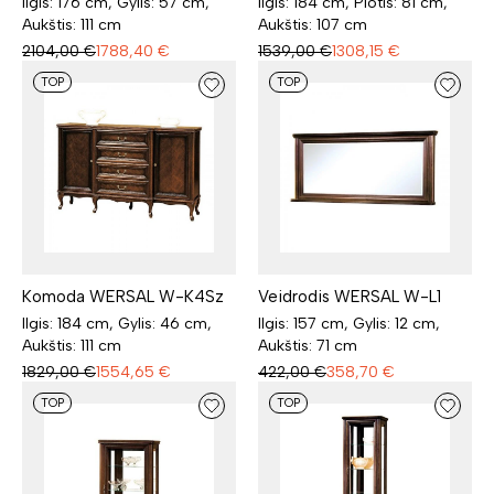
Ilgis: 176 cm, Gylis: 57 cm,
Ilgis: 184 cm, Plotis: 81 cm,
Aukštis: 111 cm
Aukštis: 107 cm
2104,00
€
1788,40
€
1539,00
€
1308,15
€
TOP
TOP
Komoda WERSAL W-K4Sz
Veidrodis WERSAL W-L1
Ilgis: 184 cm, Gylis: 46 cm,
Ilgis: 157 cm, Gylis: 12 cm,
Aukštis: 111 cm
Aukštis: 71 cm
1829,00
€
1554,65
€
422,00
€
358,70
€
TOP
TOP