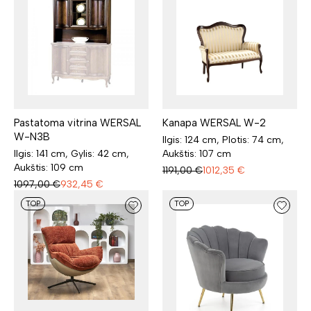
Pastatoma vitrina WERSAL
Kanapa WERSAL W-2
W-N3B
Ilgis: 124 cm, Plotis: 74 cm,
Ilgis: 141 cm, Gylis: 42 cm,
Aukštis: 107 cm
Aukštis: 109 cm
1191,00
€
1012,35
€
1097,00
€
932,45
€
TOP
TOP