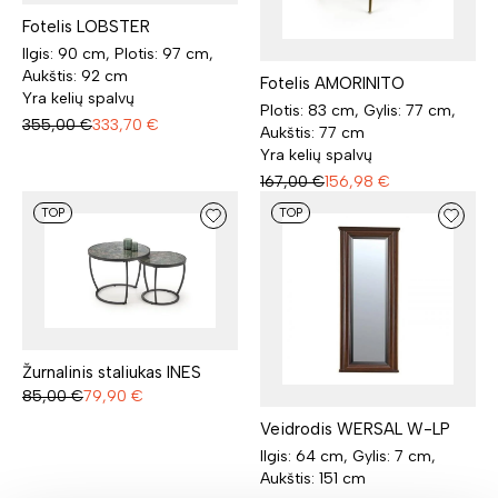
Fotelis LOBSTER
Ilgis: 90 cm, Plotis: 97 cm,
Aukštis: 92 cm
Fotelis AMORINITO
Yra kelių spalvų
Plotis: 83 cm, Gylis: 77 cm,
355,00
€
333,70
€
Aukštis: 77 cm
Yra kelių spalvų
167,00
€
156,98
€
TOP
TOP
Žurnalinis staliukas INES
85,00
€
79,90
€
Veidrodis WERSAL W-LP
Ilgis: 64 cm, Gylis: 7 cm,
Aukštis: 151 cm