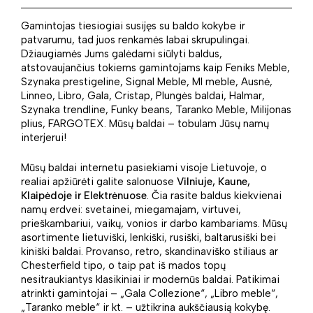
Gamintojas tiesiogiai susijęs su baldo kokybe ir
patvarumu, tad juos renkamės labai skrupulingai.
Džiaugiamės Jums galėdami siūlyti baldus,
atstovaujančius tokiems gamintojams kaip Feniks Meble,
Szynaka prestigeline, Signal Meble, Ml meble, Ausnė,
Linneo, Libro, Gala, Cristap, Plungės baldai, Halmar,
Szynaka trendline, Funky beans, Taranko Meble, Milijonas
plius, FARGOTEX. Mūsų baldai – tobulam Jūsų namų
interjerui!
Mūsų baldai internetu pasiekiami visoje Lietuvoje, o
realiai apžiūrėti galite salonuose
Vilniuje, Kaune,
Klaipėdoje ir Elektrėnuose
. Čia rasite baldus kiekvienai
namų erdvei: svetainei, miegamajam, virtuvei,
prieškambariui, vaikų, vonios ir darbo kambariams. Mūsų
asortimente lietuviški, lenkiški, rusiški, baltarusiški bei
kiniški baldai. Provanso, retro, skandinaviško stiliaus ar
Chesterfield tipo, o taip pat iš mados topų
nesitraukiantys klasikiniai ir modernūs baldai. Patikimai
atrinkti gamintojai – „Gala Collezione“, „Libro meble“,
„Taranko meble“ ir kt. – užtikrina aukščiausią kokybę.