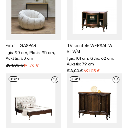
Fotelis GASPAR
TV spintelė WERSAL W-
RTV/M
Ilgis: 90 cm, Plotis: 95 cm,
Aukštis: 60 cm
Ilgis: 101 cm, Gylis: 62 cm,
Aukštis: 79 cm
204,00
€
191,76
€
813,00
€
691,05
€
TOP
TOP