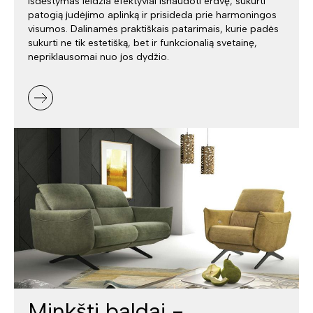
išdėstymas leidžia efektyviai išnaudoti erdvę, sukurti
patogią judėjimo aplinką ir prisideda prie harmoningos
visumos. Dalinamės praktiškais patarimais, kurie padės
sukurti ne tik estetišką, bet ir funkcionalią svetainę,
nepriklausomai nuo jos dydžio.
Minkšti baldai -