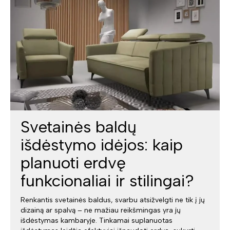
Svetainės baldų
išdėstymo idėjos: kaip
planuoti erdvę
funkcionaliai ir stilingai?
Renkantis svetainės baldus, svarbu atsižvelgti ne tik į jų
dizainą ar spalvą – ne mažiau reikšmingas yra jų
išdėstymas kambaryje. Tinkamai suplanuotas