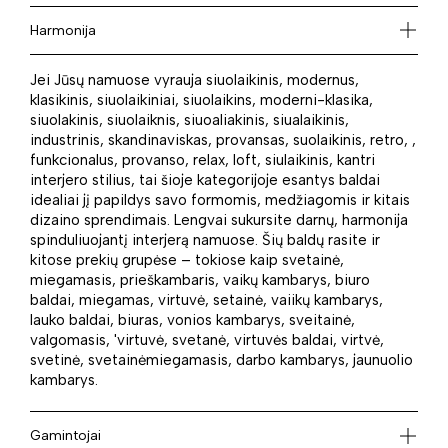
Harmonija
Jei Jūsų namuose vyrauja siuolaikinis, modernus,
klasikinis, siuolaikiniai, siuolaikins, moderni-klasika,
siuolakinis, siuolaiknis, siuoaliakinis, siualaikinis,
industrinis, skandinaviskas, provansas, suolaikinis, retro, ,
funkcionalus, provanso, relax, loft, siulaikinis, kantri
interjero stilius, tai šioje kategorijoje esantys baldai
idealiai jį papildys savo formomis, medžiagomis ir kitais
dizaino sprendimais. Lengvai sukursite darnų, harmonija
spinduliuojantį interjerą namuose. Šių baldų rasite ir
kitose prekių grupėse – tokiose kaip svetainė,
miegamasis, prieškambaris, vaikų kambarys, biuro
baldai, miegamas, virtuvė, setainė, vaiikų kambarys,
lauko baldai, biuras, vonios kambarys, sveitainė,
valgomasis, 'virtuvė, svetanė, virtuvės baldai, virtvė,
svetinė, svetainėmiegamasis, darbo kambarys, jaunuolio
kambarys.
Gamintojai