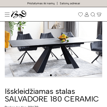
Pristatymas iki namų
Salonų adresai
N
Prekių
paieška
Išskleidžiamas stalas
SALVADORE 180 CERAMIC