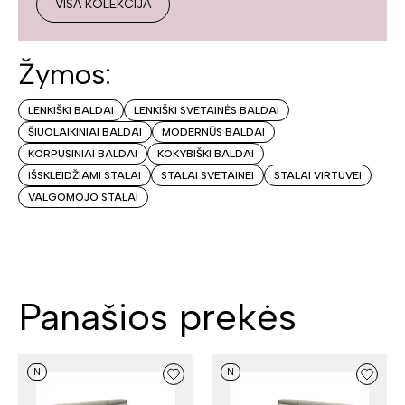
VISA KOLEKCIJA
Žymos:
LENKIŠKI BALDAI
LENKIŠKI SVETAINĖS BALDAI
ŠIUOLAIKINIAI BALDAI
MODERNŪS BALDAI
KORPUSINIAI BALDAI
KOKYBIŠKI BALDAI
IŠSKLEIDŽIAMI STALAI
STALAI SVETAINEI
STALAI VIRTUVEI
VALGOMOJO STALAI
Panašios prekės
N
N