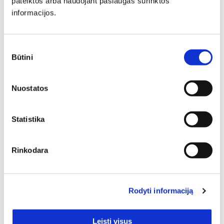
pateiktos arba naudojant paslaugas surinktos
informacijos.
Sutikimo
Būtini
pasirinkimas
Nuostatos
Statistika
Individuali
Rinkodara
specialisto
Rodyti informaciją
konsultacija
Leisti visus