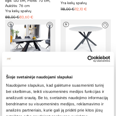
Ilgis: 130 cm, Plotis: 70 cm,
Yra kelių spalvų
Aukštis: 76 cm
118,00
€
112,10
€
Yra kelių spalvų
88,00
€
83,60
€
N
N
Išskleidžiamas stalas
Stalas TALIA 120
SALVADORE 180 CERAMIC
Aukštis: 76 cm, Skersmuo:
Ilgis: 180 cm, Plotis: 90 cm,
120 cm
Šioje svetainėje naudojami slapukai
Aukštis: 77 cm
Yra kelių spalvų
Naudojame slapukus, kad galėtume suasmeninti turinį
724,00
€
687,80
€
225,00
€
213,75
€
bei skelbimus, teikti visuomeninės medijos funkcijas ir
analizuoti srautą. Be to, svetainės naudojimo informaciją
bendriname su visuomeninės medijos, reklamavimo ir
analizės partneriais, kurie gali ją pridėti prie kitos jūsų