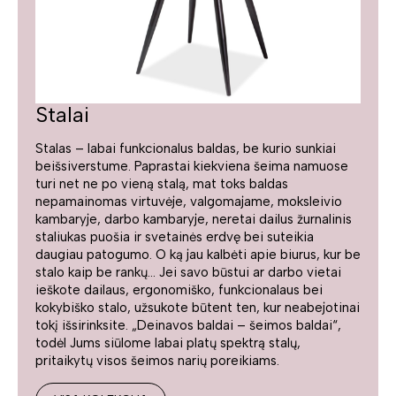
Stalai
Stalas – labai funkcionalus baldas, be kurio sunkiai
beišsiverstume. Paprastai kiekviena šeima namuose
turi net ne po vieną stalą, mat toks baldas
nepamainomas virtuvėje, valgomajame, moksleivio
kambaryje, darbo kambaryje, neretai dailus žurnalinis
staliukas puošia ir svetainės erdvę bei suteikia
daugiau patogumo. O ką jau kalbėti apie biurus, kur be
stalo kaip be rankų... Jei savo būstui ar darbo vietai
ieškote dailaus, ergonomiško, funkcionalaus bei
kokybiško stalo, užsukote būtent ten, kur neabejotinai
tokį išsirinksite. „Deinavos baldai – šeimos baldai“,
todėl Jums siūlome labai platų spektrą stalų,
pritaikytų visos šeimos narių poreikiams.