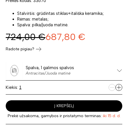
Prekės kodas: 33670
Stalviršis: grūdintas stiklas+itališka keramika;
Rėmas: metalas;
Spalva: pilka/juoda matinė.
724,00
€
687,80
€
Radote pigiau?
Spalva, 1 galimos spalvos
Antracitas/Juoda matinė
Kiekis:
Į KREPŠELĮ
Prekė užsakoma, gamybos ir pristatymo terminas:
iki 15 d. d.