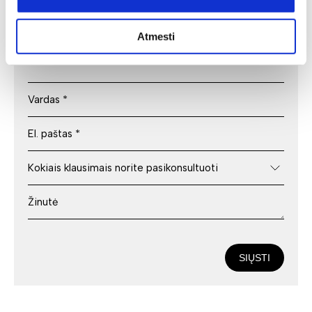
Deinavos baldų specialistai puikiai išmanantys ir
pasiruošę Jums padėti susikurti savo svajonių interjerą!
Atmesti
Padėsim parengti planus iš išmatavimus geriausiam
rezultatui pasiekti.
SIŲSTI