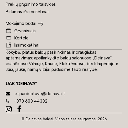
Prekių grąžinimo taisyklės
Pirkimas išsimokėtinai
Mokėjimo būdai
Grynaisiais
Kortele
Išsimokėtinai
Kokybė, platus baldų pasirinkimas ir draugiškas
aptarnavimas: apsilankykite baldų salonuose „Deinava",
esančiuose Vilniuje, Kaune, Elektrėnuose, bei Klaipėdoje ir
Jūsų jaukių namų vizijai padėsime tapti realybe.
UAB "DEINAVA"
e-parduotuve@deinava.lt
+370 683 44332
© Deinavos baldai. Visos teisės saugomos, 2026