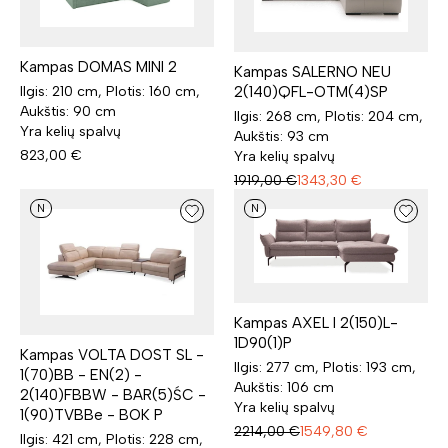
Kampas DOMAS MINI 2
Kampas SALERNO NEU
Ilgis: 210 cm, Plotis: 160 cm,
2(140)QFL-OTM(4)SP
Aukštis: 90 cm
Ilgis: 268 cm, Plotis: 204 cm,
Yra kelių spalvų
Aukštis: 93 cm
823,00
€
Yra kelių spalvų
1919,00
€
1343,30
€
N
N
Kampas AXEL I 2(150)L-
1D90(1)P
Kampas VOLTA DOST SL -
Ilgis: 277 cm, Plotis: 193 cm,
1(70)BB - EN(2) -
Aukštis: 106 cm
2(140)FBBW - BAR(5)ŚC -
Yra kelių spalvų
1(90)TVBBe - BOK P
2214,00
€
1549,80
€
Ilgis: 421 cm, Plotis: 228 cm,