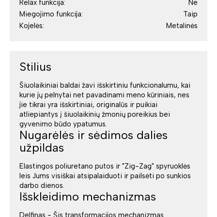
Relax funkcija:
Ne
Miegojimo funkcija:
Taip
Kojelės:
Metalinės
Stilius
Šiuolaikiniai baldai žavi išskirtiniu funkcionalumu, kai
kurie jų pelnytai net pavadinami meno kūriniais, nes
jie tikrai yra išskirtiniai, originalūs ir puikiai
atliepiantys į šiuolaikinių žmonių poreikius bei
gyvenimo būdo ypatumus.
Nugarėlės ir sėdimos dalies
užpildas
Elastingos poliuretano putos ir "Zig-Zag" spyruoklės
leis Jums visiškai atsipalaiduoti ir pailsėti po sunkios
darbo dienos.
Išskleidimo mechanizmas
Delfinas - Šis transformacijos mechanizmas