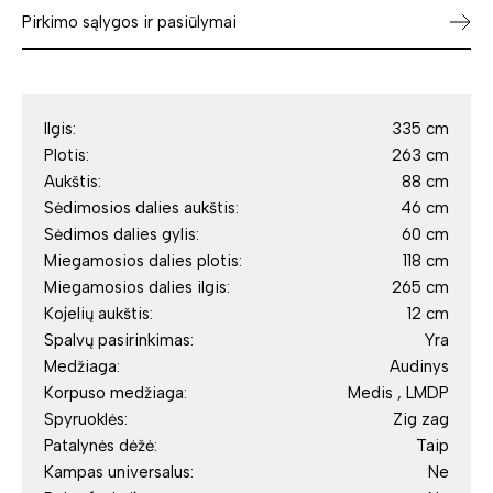
Pirkimo sąlygos ir pasiūlymai
Ilgis:
335 cm
Plotis:
263 cm
Aukštis:
88 cm
Sėdimosios dalies aukštis:
46 cm
Sėdimos dalies gylis:
60 cm
Miegamosios dalies plotis:
118 cm
Miegamosios dalies ilgis:
265 cm
Kojelių aukštis:
12 cm
Spalvų pasirinkimas:
Yra
Medžiaga:
Audinys
Korpuso medžiaga:
Medis , LMDP
Spyruoklės:
Zig zag
Patalynės dėžė:
Taip
Kampas universalus:
Ne