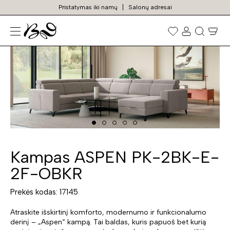
Pristatymas iki namų
Salonų adresai
N
Prekių
paieška
Kampas ASPEN PK-2BK-E-
2F-OBKR
Prekės kodas: 17145
Atraskite išskirtinį komforto, modernumo ir funkcionalumo
derinį – „Aspen“ kampą. Tai baldas, kuris papuoš bet kurią