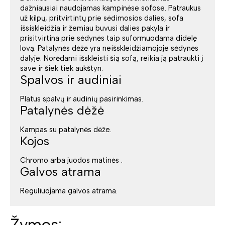
dažniausiai naudojamas kampinėse sofose. Patraukus
už kilpų, pritvirtintų prie sėdimosios dalies, sofa
išsiskleidžia ir žemiau buvusi dalies pakyla ir
prisitvirtina prie sėdynės taip suformuodama didelę
lovą. Patalynės dėžė yra neišskleidžiamojoje sėdynės
dalyje. Norėdami išskleisti šią sofą, reikia ją patraukti į
save ir šiek tiek aukštyn.
Spalvos ir audiniai
Platus spalvų ir audinių pasirinkimas.
Patalynės dėžė
Kampas su patalynės dėže.
Kojos
Chromo arba juodos matinės .
Galvos atrama
Reguliuojama galvos atrama.
Žymos: