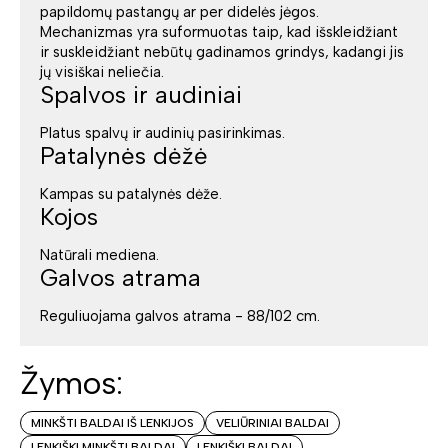
papildomų pastangų ar per didelės jėgos.
Mechanizmas yra suformuotas taip, kad išskleidžiant
ir suskleidžiant nebūtų gadinamos grindys, kadangi jis
jų visiškai neliečia.
Spalvos ir audiniai
Platus spalvų ir audinių pasirinkimas.
Patalynės dėžė
Kampas su patalynės dėže.
Kojos
Natūrali mediena.
Galvos atrama
Reguliuojama galvos atrama - 88/102 cm.
Žymos:
MINKŠTI BALDAI IŠ LENKIJOS
VELIŪRINIAI BALDAI
LENKIŠKI MINKŠTI BALDAI
LENKIŠKI BALDAI