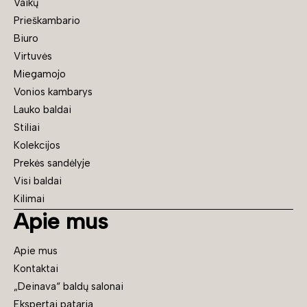
Vaikų
Prieškambario
Biuro
Virtuvės
Miegamojo
Vonios kambarys
Lauko baldai
Stiliai
Kolekcijos
Prekės sandėlyje
Visi baldai
Kilimai
Apie mus
Apie mus
Kontaktai
„Deinava“ baldų salonai
Ekspertai pataria