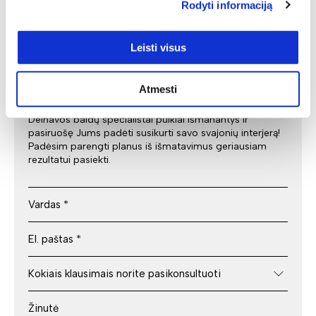
Rodyti informaciją
specialisto
Leisti visus
konsultacija
Atmesti
Deinavos baldų specialistai puikiai išmanantys ir
pasiruošę Jums padėti susikurti savo svajonių interjerą!
Padėsim parengti planus iš išmatavimus geriausiam
rezultatui pasiekti.