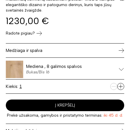
elegantiško dizaino ir patogumo derinys, kuris taps jūsų
svetainės žvaigžde.
1230,00
€
Radote pigiau?
Medžiaga ir spalva
Mediena , 8 galimos spalvos
Bukas/Bis 16
Kiekis:
Į KREPŠELĮ
Prekė užsakoma, gamybos ir pristatymo terminas:
iki 45 d. d.