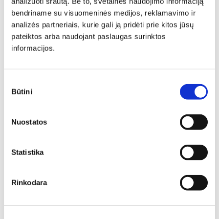
analizuoti srautą. Be to, svetainės naudojimo informaciją
Aukštis: 49 cm
bendriname su visuomeninės medijos, reklamavimo ir
519,00
€
441,15
€
analizės partneriais, kurie gali ją pridėti prie kitos jūsų
pateiktos arba naudojant paslaugas surinktos
informacijos.
Sutikimo
Būtini
pasirinkimas
Nuostatos
Statistika
Rinkodara
Individuali