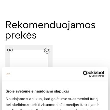
Rekomenduojamos
prekės
N
Šioje svetainėje naudojami slapukai
Žurnalinis staliukas ZOOM
Naudojame slapukus, kad galėtume suasmeninti turinį
ZO-S2
bei skelbimus, teikti visuomeninės medijos funkcijas ir
Ilgis: 100 cm, Plotis: 60 cm,