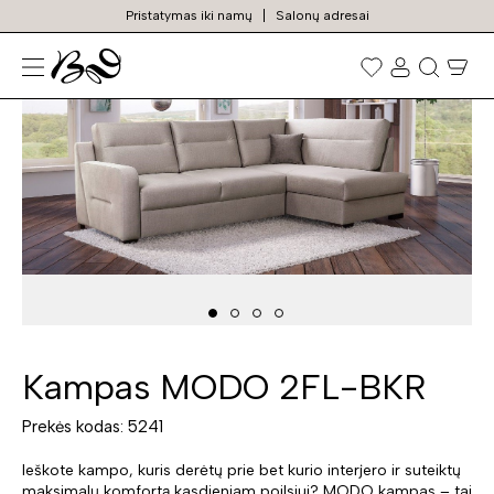
Pristatymas iki namų
Salonų adresai
N
Prekių
paieška
Kampas MODO 2FL-BKR
Prekės kodas: 5241
Ieškote kampo, kuris derėtų prie bet kurio interjero ir suteiktų
maksimalų komfortą kasdieniam poilsiui? MODO kampas – tai