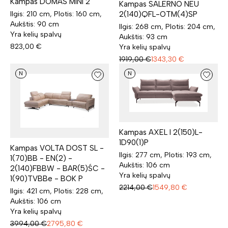
Kampas DOMAS MINI 2
Kampas SALERNO NEU
Ilgis: 210 cm, Plotis: 160 cm,
2(140)QFL-OTM(4)SP
Aukštis: 90 cm
Ilgis: 268 cm, Plotis: 204 cm,
Yra kelių spalvų
Aukštis: 93 cm
823,00
€
Yra kelių spalvų
1919,00
€
1343,30
€
N
N
Kampas AXEL I 2(150)L-
1D90(1)P
Kampas VOLTA DOST SL -
Ilgis: 277 cm, Plotis: 193 cm,
1(70)BB - EN(2) -
Aukštis: 106 cm
2(140)FBBW - BAR(5)ŚC -
Yra kelių spalvų
1(90)TVBBe - BOK P
2214,00
€
1549,80
€
Ilgis: 421 cm, Plotis: 228 cm,
Aukštis: 106 cm
Yra kelių spalvų
3994,00
€
2795,80
€