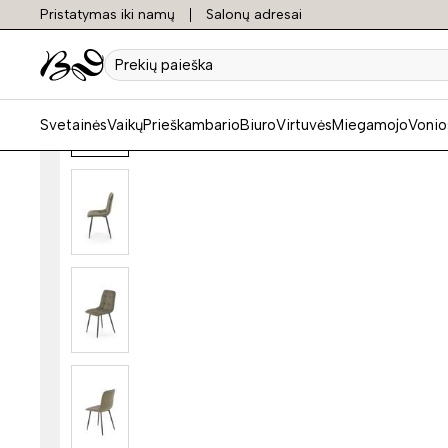
Pristatymas iki namų
Salonų adresai
Prekių
paieška
Svetainės
Vaikų
Prieškambario
Biuro
Virtuvės
Miegamojo
Vonio