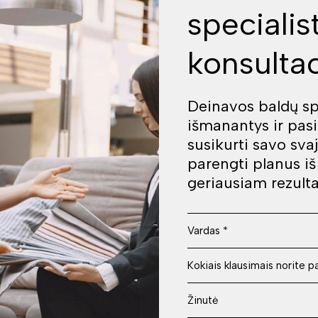
specialis
konsultac
Deinavos baldų spe
išmanantys ir pas
susikurti savo sva
parengti planus i
geriausiam rezulta