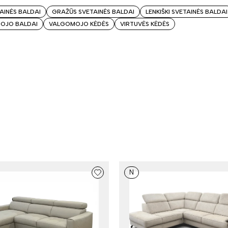
TAINĖS BALDAI
GRAŽŪS SVETAINĖS BALDAI
LENKIŠKI SVETAINĖS BALDAI
OJO BALDAI
VALGOMOJO KĖDĖS
VIRTUVĖS KĖDĖS
N