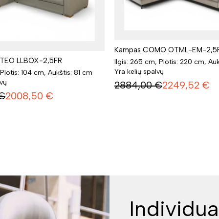
Kampas COMO OTML-EM-2,5
TEO LLBOX-2,5FR
Ilgis: 265 cm, Plotis: 220 cm, Au
Yra kelių spalvų
 Plotis: 104 cm, Aukštis: 81 cm
lvų
2884,00
€
2249,52
€
€
2008,50
€
Individua