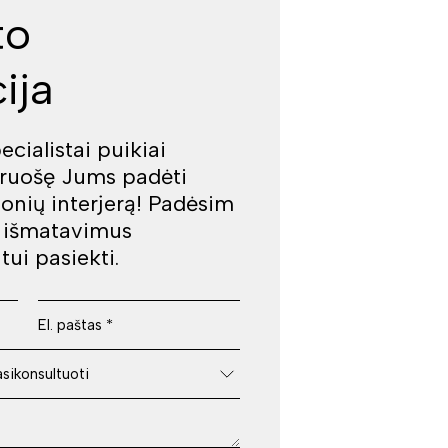
to
ija
cialistai puikiai
iruošę Jums padėti
jonių interjerą! Padėsim
š išmatavimus
tui pasiekti.