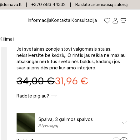
deinava.lt
+370 683 44332
Raskite artimiausią saloną
Kėdė K-560
Informacija
Kontaktai
Konsultacija
Prekės kodas: 36197
Kilimai
Jei svetainės zonoje stovi valgomasis stalas,
neišsiversite be kėdžių. O rintis jas reikia ne mažiau
atsakingai nei kitus svetainės baldus, kadangi jos
svariai prisidės prie kuriamo interjero.
34,00
€
31,96
€
Radote pigiau?
Spalva, 3 galimos spalvos
Alyvuogių