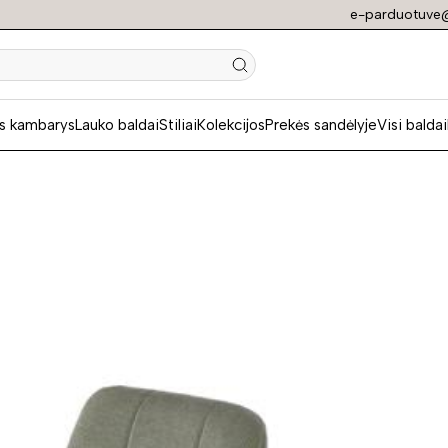
e-parduotuve@
N
s kambarys
Lauko baldai
Stiliai
Kolekcijos
Prekės sandėlyje
Visi baldai