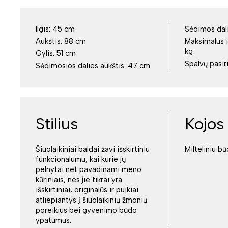
Ilgis:
45 cm
Sėdimos dali
Aukštis:
88 cm
Maksimalus i
kg
Gylis:
51 cm
Spalvų pasir
Sėdimosios dalies aukštis:
47 cm
Stilius
Kojos
Šiuolaikiniai baldai žavi išskirtiniu
Milteliniu b
funkcionalumu, kai kurie jų
pelnytai net pavadinami meno
kūriniais, nes jie tikrai yra
išskirtiniai, originalūs ir puikiai
atliepiantys į šiuolaikinių žmonių
poreikius bei gyvenimo būdo
ypatumus.