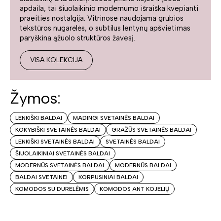
apdaila, tai šiuolaikinio modernumo išraiška kvepianti
praeities nostalgija. Vitrinose naudojama grubios
tekstūros nugarėlės, o subtilus lentynų apšvietimas
paryškina ąžuolo struktūros žavesį.
VISA KOLEKCIJA
Žymos:
LENKIŠKI BALDAI
MADINGI SVETAINĖS BALDAI
KOKYBIŠKI SVETAINĖS BALDAI
GRAŽŪS SVETAINĖS BALDAI
LENKIŠKI SVETAINĖS BALDAI
SVETAINĖS BALDAI
ŠIUOLAIKINIAI SVETAINĖS BALDAI
MODERNŪS SVETAINĖS BALDAI
MODERNŪS BALDAI
BALDAI SVETAINEI
KORPUSINIAI BALDAI
KOMODOS SU DURELĖMIS
KOMODOS ANT KOJELIŲ