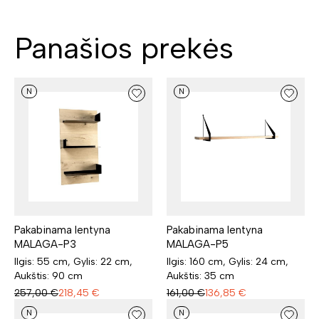
Panašios prekės
N
N
Pakabinama lentyna
Pakabinama lentyna
MALAGA-P3
MALAGA-P5
Ilgis: 55 cm, Gylis: 22 cm,
Ilgis: 160 cm, Gylis: 24 cm,
Aukštis: 90 cm
Aukštis: 35 cm
257,00
€
218,45
€
161,00
€
136,85
€
N
N