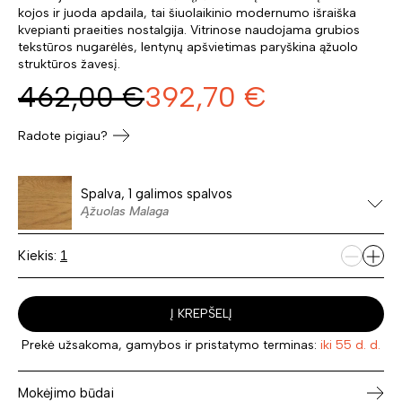
kojos ir juoda apdaila, tai šiuolaikinio modernumo išraiška
kvepianti praeities nostalgija. Vitrinose naudojama grubios
tekstūros nugarėlės, lentynų apšvietimas paryškina ąžuolo
struktūros žavesį.
462,00
€
392,70
€
Radote pigiau?
Spalva, 1 galimos spalvos
Ąžuolas Malaga
Kiekis:
Į KREPŠELĮ
Prekė užsakoma, gamybos ir pristatymo terminas:
iki 55 d. d.
Mokėjimo būdai