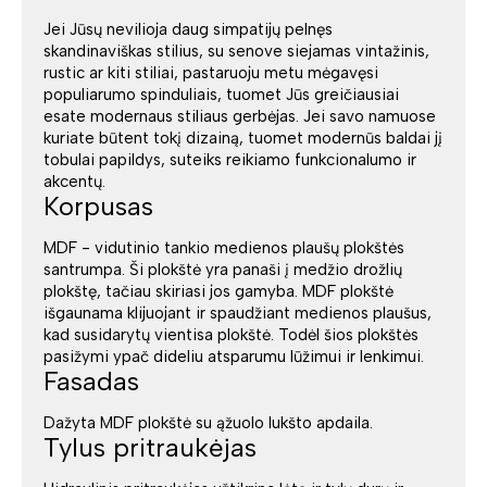
Jei Jūsų nevilioja daug simpatijų pelnęs
skandinaviškas stilius, su senove siejamas vintažinis,
rustic ar kiti stiliai, pastaruoju metu mėgavęsi
populiarumo spinduliais, tuomet Jūs greičiausiai
esate modernaus stiliaus gerbėjas. Jei savo namuose
kuriate būtent tokį dizainą, tuomet modernūs baldai jį
tobulai papildys, suteiks reikiamo funkcionalumo ir
akcentų.
Korpusas
MDF - vidutinio tankio medienos plaušų plokštės
santrumpa. Ši plokštė yra panaši į medžio drožlių
plokštę, tačiau skiriasi jos gamyba. MDF plokštė
išgaunama klijuojant ir spaudžiant medienos plaušus,
kad susidarytų vientisa plokštė. Todėl šios plokštės
pasižymi ypač dideliu atsparumu lūžimui ir lenkimui.
Fasadas
Dažyta MDF plokštė su ąžuolo lukšto apdaila.
Tylus pritraukėjas