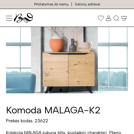
Pristatymas iki namų
Salonų adresai
N
Prekių
paieška
Komoda MALAGA-K2
Prekės kodas: 23622
Kolekcija MALAGA sukuria šiltą, šiuolaikinį charakterį. Plieno