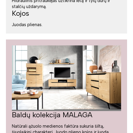
Hidraulinis pritraukėjas užtikrina lėtą ir tylų durų ir
stalčių uždarymą.
Kojos
Juodas plienas.
Baldų kolekcija MALAGA
Natūrali ąžuolo medienos faktūra sukuria šiltą,
šiuolaikinį charakterį. Juodo plieno kojos ir juoda