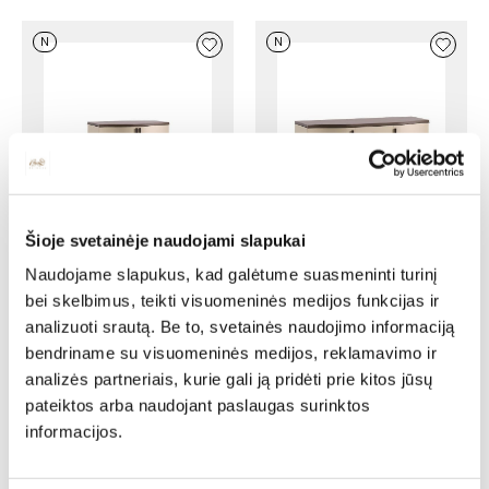
N
N
Šioje svetainėje naudojami slapukai
Komoda LAGOS LA-K2
Komoda LAGOS LA-K3sz
Naudojame slapukus, kad galėtume suasmeninti turinį
Ilgis: 97 cm, Gylis: 51 cm,
Ilgis: 147 cm, Gylis: 51 cm,
bei skelbimus, teikti visuomeninės medijos funkcijas ir
Aukštis: 96 cm
Aukštis: 96 cm
Yra kelių spalvų
Yra kelių spalvų
analizuoti srautą. Be to, svetainės naudojimo informaciją
691,00
€
587,35
€
1116,00
€
948,60
€
bendriname su visuomeninės medijos, reklamavimo ir
analizės partneriais, kurie gali ją pridėti prie kitos jūsų
N
N
pateiktos arba naudojant paslaugas surinktos
informacijos.