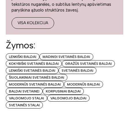
tekstūros nugarėlės, o subtilus lentynų apšvietimas
paryškina ąžuolo struktūros žavesį.
VISA KOLEKCIJA
Žymos:
LENKIŠKI BALDAI
MADINGI SVETAINĖS BALDAI
KOKYBIŠKI SVETAINĖS BALDAI
GRAŽŪS SVETAINĖS BALDAI
LENKIŠKI SVETAINĖS BALDAI
SVETAINĖS BALDAI
ŠIUOLAIKINIAI SVETAINĖS BALDAI
MODERNŪS SVETAINĖS BALDAI
MODERNŪS BALDAI
BALDAI SVETAINEI
KORPUSINIAI BALDAI
VALGOMOJO STALAI
VALGOMOJO BALDAI
SVETAINĖS STALAI