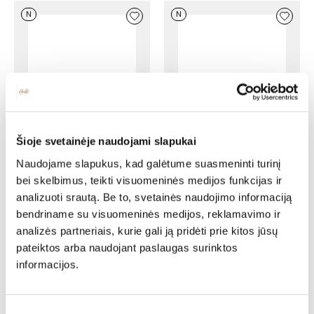
N
N
Šioje svetainėje naudojami slapukai
Išskleidžiamas stalas
Išskleidžiamas stalas
Naudojame slapukus, kad galėtume suasmeninti turinį
FLINSTONE-S1
FLINSTONE-S4
bei skelbimus, teikti visuomeninės medijos funkcijas ir
Ilgis: 160 cm, Plotis: 90 cm,
Ilgis: 180 cm, Plotis: 95 cm,
Aukštis: 76 cm
Aukštis: 78 cm
analizuoti srautą. Be to, svetainės naudojimo informaciją
888,00
€
754,80
€
1604,00
€
1363,40
€
bendriname su visuomeninės medijos, reklamavimo ir
analizės partneriais, kurie gali ją pridėti prie kitos jūsų
N
N
pateiktos arba naudojant paslaugas surinktos
informacijos.
Sutikimo