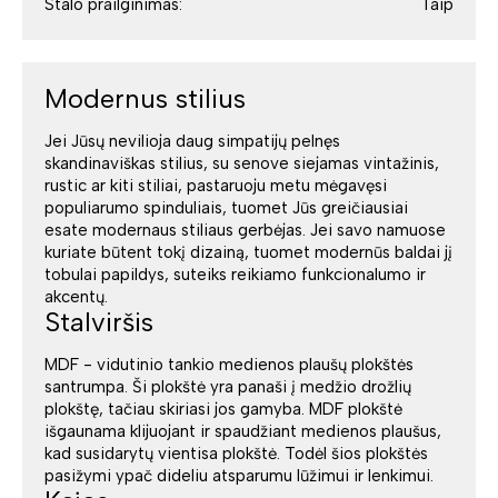
Stalo prailginimas:
Taip
Modernus stilius
Jei Jūsų nevilioja daug simpatijų pelnęs
skandinaviškas stilius, su senove siejamas vintažinis,
rustic ar kiti stiliai, pastaruoju metu mėgavęsi
populiarumo spinduliais, tuomet Jūs greičiausiai
esate modernaus stiliaus gerbėjas. Jei savo namuose
kuriate būtent tokį dizainą, tuomet modernūs baldai jį
tobulai papildys, suteiks reikiamo funkcionalumo ir
akcentų.
Stalviršis
MDF - vidutinio tankio medienos plaušų plokštės
santrumpa. Ši plokštė yra panaši į medžio drožlių
plokštę, tačiau skiriasi jos gamyba. MDF plokštė
išgaunama klijuojant ir spaudžiant medienos plaušus,
kad susidarytų vientisa plokštė. Todėl šios plokštės
pasižymi ypač dideliu atsparumu lūžimui ir lenkimui.