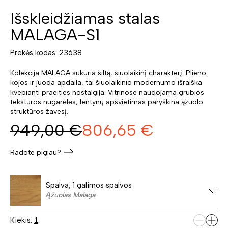
Išskleidžiamas stalas
MALAGA-S1
Prekės kodas: 23638
Kolekcija MALAGA sukuria šiltą, šiuolaikinį charakterį. Plieno
kojos ir juoda apdaila, tai šiuolaikinio modernumo išraiška
kvepianti praeities nostalgija. Vitrinose naudojama grubios
tekstūros nugarėlės, lentynų apšvietimas paryškina ąžuolo
struktūros žavesį.
949,00
€
806,65
€
Radote pigiau?
Spalva, 1 galimos spalvos
Ąžuolas Malaga
Kiekis: