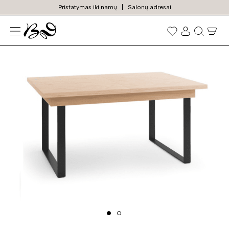
Pristatymas iki namų
Salonų adresai
N
Prekių
paieška