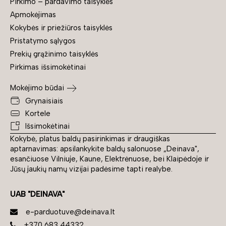
Pirkimo – pardavimo taisyklės
Apmokėjimas
Kokybės ir priežiūros taisyklės
Pristatymo sąlygos
Prekių grąžinimo taisyklės
Pirkimas išsimokėtinai
Mokėjimo būdai
Grynaisiais
Kortele
Išsimokėtinai
Kokybė, platus baldų pasirinkimas ir draugiškas
aptarnavimas: apsilankykite baldų salonuose „Deinava",
esančiuose Vilniuje, Kaune, Elektrėnuose, bei Klaipėdoje ir
Jūsų jaukių namų vizijai padėsime tapti realybe.
UAB "DEINAVA"
e-parduotuve@deinava.lt
+370 683 44332