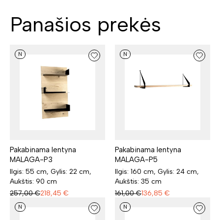
Panašios prekės
N
N
Pakabinama lentyna
Pakabinama lentyna
MALAGA-P3
MALAGA-P5
Ilgis: 55 cm, Gylis: 22 cm,
Ilgis: 160 cm, Gylis: 24 cm,
Aukštis: 90 cm
Aukštis: 35 cm
257,00
€
218,45
€
161,00
€
136,85
€
N
N