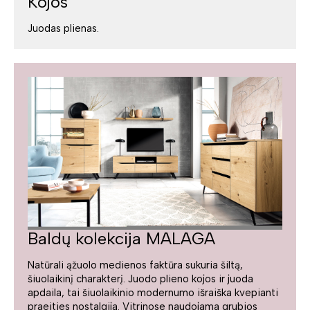
Kojos
Juodas plienas.
Baldų kolekcija MALAGA
Natūrali ąžuolo medienos faktūra sukuria šiltą,
šiuolaikinį charakterį. Juodo plieno kojos ir juoda
apdaila, tai šiuolaikinio modernumo išraiška kvepianti
praeities nostalgija. Vitrinose naudojama grubios