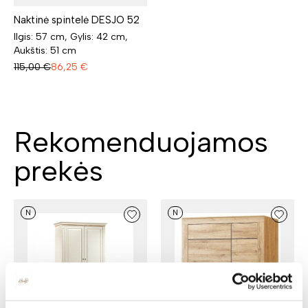
Naktinė spintelė DESJO 52
Ilgis: 57 cm, Gylis: 42 cm,
Aukštis: 51 cm
115,00
€
86,25
€
Rekomenduojamos
prekės
N
N