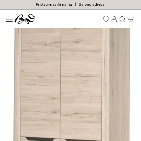
Pristatymas iki namų
Salonų adresai
N
Prekių
paieška