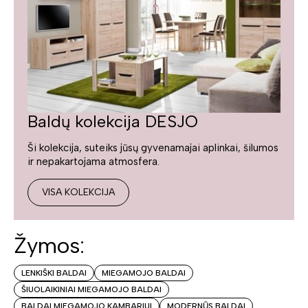
Baldų kolekcija DESJO
Ši kolekcija, suteiks jūsų gyvenamajai aplinkai, šilumos
ir nepakartojama atmosfera.
VISA KOLEKCIJA
Žymos:
LENKIŠKI BALDAI
MIEGAMOJO BALDAI
ŠIUOLAIKINIAI MIEGAMOJO BALDAI
BALDAI MIEGAMOJO KAMBARIUI
MODERNŪS BALDAI