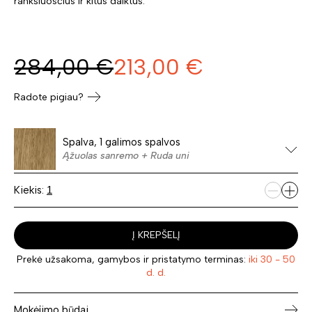
rankšluosčius ir kitus daiktus.
284,00
€
213,00
€
Radote pigiau?
Spalva, 1 galimos spalvos
Ąžuolas sanremo + Ruda uni
Kiekis:
Į KREPŠELĮ
Prekė užsakoma, gamybos ir pristatymo terminas:
iki 30 - 50
d. d.
Mokėjimo būdai