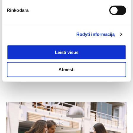
Rinkodara
Spinta PORTI 73
Ilgis: 165 cm, Gylis: 60 cm,
Aukštis: 210 cm
Rodyti informaciją
2012,00
€
1408,40
€
Leisti visus
Spinta AVO 02
Ilgis: 80 cm, Gylis: 50 cm,
Aukštis: 200 cm
Atmesti
208,00
€
176,80
€