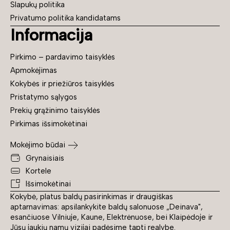
Slapukų politika
Privatumo politika kandidatams
Informacija
Pirkimo – pardavimo taisyklės
Apmokėjimas
Kokybės ir priežiūros taisyklės
Pristatymo sąlygos
Prekių grąžinimo taisyklės
Pirkimas išsimokėtinai
Mokėjimo būdai
Grynaisiais
Kortele
Išsimokėtinai
Kokybė, platus baldų pasirinkimas ir draugiškas
aptarnavimas: apsilankykite baldų salonuose „Deinava",
esančiuose Vilniuje, Kaune, Elektrėnuose, bei Klaipėdoje ir
Jūsų jaukių namų vizijai padėsime tapti realybe.