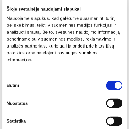
Šioje svetainėje naudojami slapukai
Spinta FLORENCJA FL-2D
Naudojame slapukus, kad galėtume suasmeninti turinį
Ilgis: 124 cm, Gylis: 65 cm,
bei skelbimus, teikti visuomeninės medijos funkcijas ir
Aukštis: 211 cm
analizuoti srautą. Be to, svetainės naudojimo informaciją
Yra kelių spalvų
bendriname su visuomeninės medijos, reklamavimo ir
1997,00
€
1697,45
€
analizės partneriais, kurie gali ją pridėti prie kitos jūsų
Spinta KAMA 70
pateiktos arba naudojant paslaugas surinktos
Ilgis: 97 cm, Gylis: 60 cm,
informacijos.
Aukštis: 199 cm
346,00
€
259,50
€
N
N
Sutikimo
Būtini
pasirinkimas
Nuostatos
Statistika