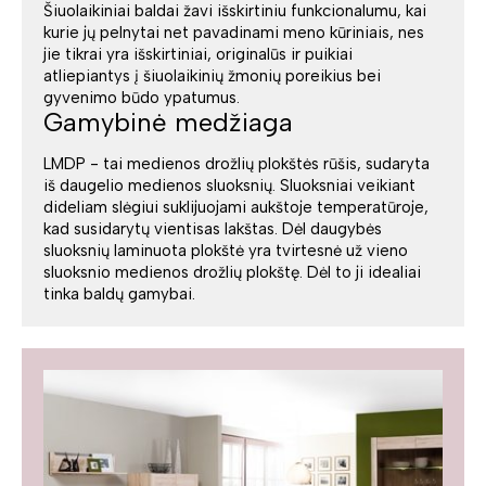
Šiuolaikiniai baldai žavi išskirtiniu funkcionalumu, kai
kurie jų pelnytai net pavadinami meno kūriniais, nes
jie tikrai yra išskirtiniai, originalūs ir puikiai
atliepiantys į šiuolaikinių žmonių poreikius bei
gyvenimo būdo ypatumus.
Gamybinė medžiaga
LMDP - tai medienos drožlių plokštės rūšis, sudaryta
iš daugelio medienos sluoksnių. Sluoksniai veikiant
dideliam slėgiui suklijuojami aukštoje temperatūroje,
kad susidarytų vientisas lakštas. Dėl daugybės
sluoksnių laminuota plokštė yra tvirtesnė už vieno
sluoksnio medienos drožlių plokštę. Dėl to ji idealiai
tinka baldų gamybai.