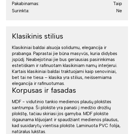
Pakabinamas:
Taip
Surinkta:
Ne
Klasikinis stilius
Klasikiniai baldai alsuoja solidumu, elegancija ir
prabanga. Paprastai jie būna masyvūs, kuria didybės
įspūdį. Neabejotinai jie bus geriausias pasirinkimas
estetiškam ir rafinuotam klasikiniam namų interjerui.
Kartais klasikiniai baldai traktuojami kaip senoviniai,
bet tai ne tiesa – klasika yra stilius, neišsemiama
elegancija ir rafinuotumas.
Korpusas ir fasadas
MDF - vidutinio tankio medienos plaušų plokštės
santrumpa. Ši plokštė yra panaši į medžio drožlių
plokštę, tačiau skiriasi jos gamyba. MDF plokštė
išgaunama klijuojant ir spaudžiant medienos plaušus,
kad susidarytų vientisa plokštė. Laminuota PVC folija,
natūralus lukštas.