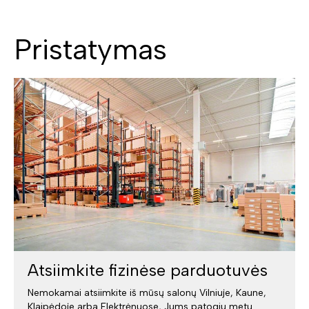
Pristatymas
Atsiimkite fizinėse parduotuvės
Nemokamai atsiimkite iš mūsų salonų Vilniuje, Kaune,
Klaipėdoje arba Elektrėnuose, Jums patogiu metu.