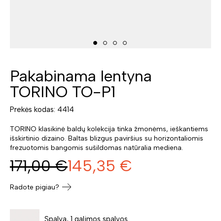
Pakabinama lentyna
TORINO TO-P1
Prekės kodas: 4414
TORINO klasikinė baldų kolekcija tinka žmonėms, ieškantiems
išskirtinio dizaino. Baltas blizgus paviršius su horizontaliomis
frezuotomis bangomis sušildomas natūralia mediena.
171,00
€
145,35
€
Radote pigiau?
Spalva, 1 galimos spalvos