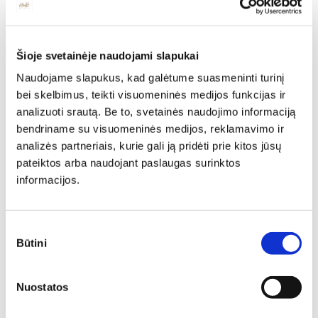
Aukštis: 38 cm
Aukštis: 59 cm
249,00
€
211,65
€
281,00
€
238,85
€
N
N
Šioje svetainėje naudojami slapukai
Naudojame slapukus, kad galėtume suasmeninti turinį
bei skelbimus, teikti visuomeninės medijos funkcijas ir
analizuoti srautą. Be to, svetainės naudojimo informaciją
bendriname su visuomeninės medijos, reklamavimo ir
analizės partneriais, kurie gali ją pridėti prie kitos jūsų
pateiktos arba naudojant paslaugas surinktos
informacijos.
Pakabinama lentyna
Pakabinama lentyna su
FLINSTONE-P3
apšvietimu RIO-P1
Ilgis: 61 cm, Gylis: 19 cm,
Ilgis: 150 cm, Gylis: 22 cm,
Sutikimo
Aukštis: 89 cm
Aukštis: 33 cm
Būtini
pasirinkimas
257,00
€
218,45
€
236,00
€
200,60
€
Nuostatos