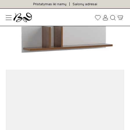
Pristatymas iki namų
Salonų adresai
N
Prekių
paieška