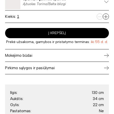
Ąžuolas Torino/Balta blizgi
Kiekis:
Į KREPŠELĮ
Prekė užsakoma, gamybos ir pristatymo terminas:
iki 55 d. d.
Mokėjimo būdai
Pirkimo sąlygos ir pasiūlymai
Ilgis:
130 cm
Aukštis:
34 cm
Gylis:
22 cm
Pastatomas:
Ne