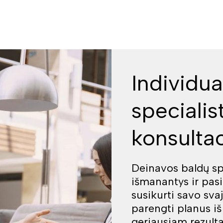
Individua
specialis
konsultac
Deinavos baldų spe
išmanantys ir pas
susikurti savo sva
parengti planus i
geriausiam rezulta