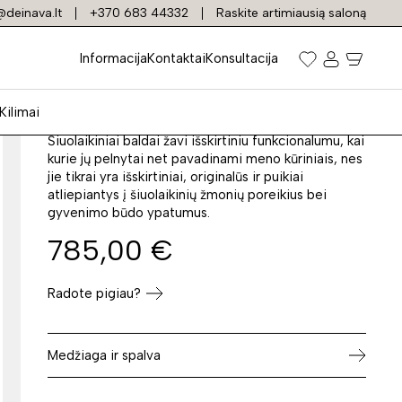
deinava.lt
+370 683 44332
Raskite artimiausią saloną
Sofa-lova LILIJA
Informacija
Kontaktai
Konsultacija
Prekės kodas: 21540
Kilimai
Šiuolaikiniai baldai žavi išskirtiniu funkcionalumu, kai
kurie jų pelnytai net pavadinami meno kūriniais, nes
jie tikrai yra išskirtiniai, originalūs ir puikiai
atliepiantys į šiuolaikinių žmonių poreikius bei
gyvenimo būdo ypatumus.
785,00
€
Radote pigiau?
Medžiaga ir spalva