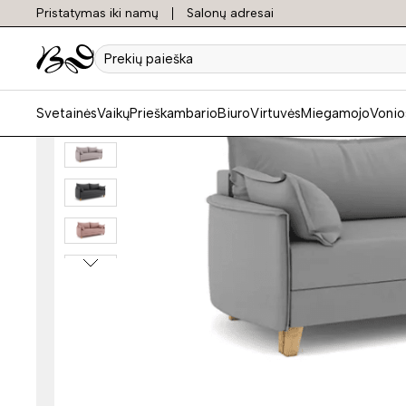
Pristatymas iki namų
Salonų adresai
Prekių
paieška
Svetainės
Vaikų
Prieškambario
Biuro
Virtuvės
Miegamojo
Vonio