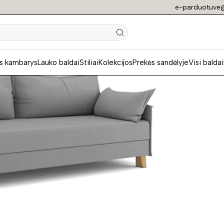
e-parduotuve@
N
s kambarys
Lauko baldai
Stiliai
Kolekcijos
Prekės sandėlyje
Visi baldai