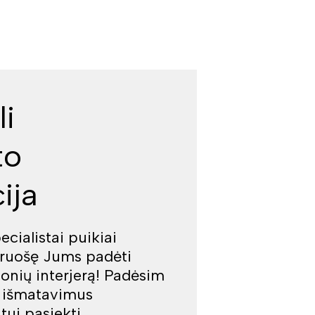
li
to
ija
cialistai puikiai
iruošę Jums padėti
jonių interjerą! Padėsim
š išmatavimus
tui pasiekti.