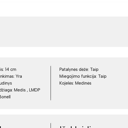
is:
14 cm
Patalynės dėžė:
Taip
inkimas:
Yra
Miegojimo funkcija:
Taip
udinys
Kojelės:
Medinės
džiaga:
Medis , LMDP
Bonell