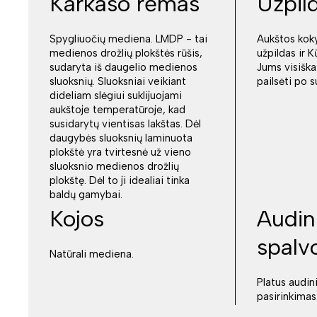
Karkaso rėmas
Užpil
Spygliuočių mediena. LMDP - tai
Aukštos kok
medienos drožlių plokštės rūšis,
užpildas ir K
sudaryta iš daugelio medienos
Jums visiškai
sluoksnių. Sluoksniai veikiant
pailsėti po 
dideliam slėgiui suklijuojami
aukštoje temperatūroje, kad
susidarytų vientisas lakštas. Dėl
daugybės sluoksnių laminuota
plokštė yra tvirtesnė už vieno
sluoksnio medienos drožlių
plokštę. Dėl to ji idealiai tinka
baldų gamybai.
Kojos
Audini
spalv
Natūrali mediena.
Platus audini
pasirinkimas