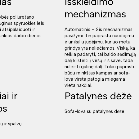
das
Išskleidimo
mechanizmas
ybės poliuretano
ūginės spyruoklės leis
 atsipalaiduoti ir
Automatinis – Šis mechanizmas
sunkios darbo dienos.
pasižymi itin paprastu naudojimu
ir unikaliu judėjimu, kuriuo metu
grindys yra neliečiamos. Viską, ka
reikia padaryti, tai baldo sėdimąją
dalį kilstelti į viršų ir š save, tada
nuleisti galinę dalį. Tokiu paprastu
būdu minkštas kampas ar sofa-
lova virsta patogia miegama
vieta nakčiai.
ai ir
Patalynės dėžė
os
Sofa-lova su patalynės dėže.
ų ir spalvų
.