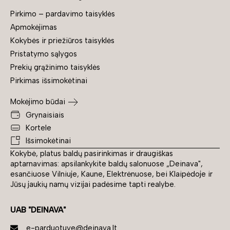
Pirkimo – pardavimo taisyklės
Apmokėjimas
Kokybės ir priežiūros taisyklės
Pristatymo sąlygos
Prekių grąžinimo taisyklės
Pirkimas išsimokėtinai
Mokėjimo būdai
Grynaisiais
Kortele
Išsimokėtinai
Kokybė, platus baldų pasirinkimas ir draugiškas
aptarnavimas: apsilankykite baldų salonuose „Deinava",
esančiuose Vilniuje, Kaune, Elektrėnuose, bei Klaipėdoje ir
Jūsų jaukių namų vizijai padėsime tapti realybe.
UAB "DEINAVA"
e-parduotuve@deinava.lt