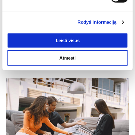
Rodyti informaciją
Spinta HYGA 06
Ilgis: 54 cm, Gylis: 34 cm,
Leisti visus
Aukštis: 198 cm
150,00
€
127,50
€
Atmesti