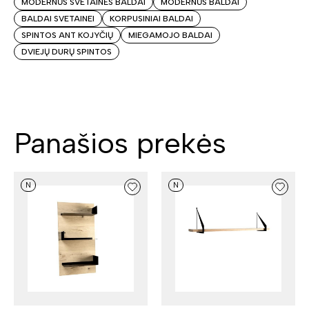
MODERNŪS SVETAINĖS BALDAI
MODERNŪS BALDAI
BALDAI SVETAINEI
KORPUSINIAI BALDAI
SPINTOS ANT KOJYČIŲ
MIEGAMOJO BALDAI
DVIEJŲ DURŲ SPINTOS
Panašios prekės
N
N