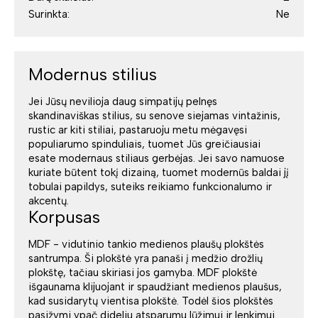
Surinkta:
Ne
Modernus stilius
Jei Jūsų nevilioja daug simpatijų pelnęs
skandinaviškas stilius, su senove siejamas vintažinis,
rustic ar kiti stiliai, pastaruoju metu mėgavęsi
populiarumo spinduliais, tuomet Jūs greičiausiai
esate modernaus stiliaus gerbėjas. Jei savo namuose
kuriate būtent tokį dizainą, tuomet modernūs baldai jį
tobulai papildys, suteiks reikiamo funkcionalumo ir
akcentų.
Korpusas
MDF - vidutinio tankio medienos plaušų plokštės
santrumpa. Ši plokštė yra panaši į medžio drožlių
plokštę, tačiau skiriasi jos gamyba. MDF plokštė
išgaunama klijuojant ir spaudžiant medienos plaušus,
kad susidarytų vientisa plokštė. Todėl šios plokštės
pasižymi ypač dideliu atsparumu lūžimui ir lenkimui.