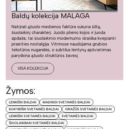
Baldų kolekcija MALAGA
Natūrali ąžuolo medienos faktūra sukuria šiltą,
šiuolaikinį charakterį. Juodo plieno kojos ir juoda
apdaila, tai šiuolaikinio modernumo išraiška kvepianti
praeities nostalgija. Vitrinose naudojama grubios
tekstūros nugarėlės, o subtilus lentynų apšvietimas
paryškina ąžuolo struktūros žavesį.
VISA KOLEKCIJA
Žymos:
LENKIŠKI BALDAI
MADINGI SVETAINĖS BALDAI
KOKYBIŠKI SVETAINĖS BALDAI
GRAŽŪS SVETAINĖS BALDAI
LENKIŠKI SVETAINĖS BALDAI
SVETAINĖS BALDAI
ŠIUOLAIKINIAI SVETAINĖS BALDAI