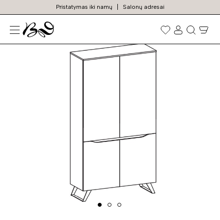
Pristatymas iki namų
Salonų adresai
N
Prekių
paieška