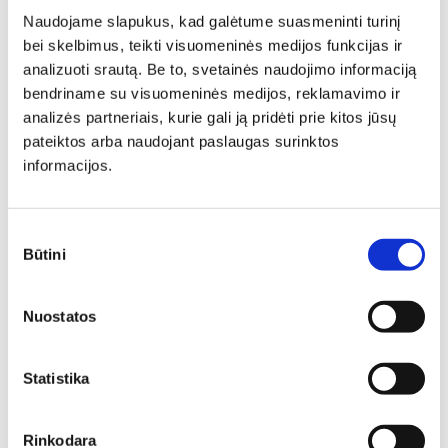
Naudojame slapukus, kad galėtume suasmeninti turinį
Spinta ARTIS 01
bei skelbimus, teikti visuomeninės medijos funkcijas ir
Ilgis: 92 cm, Gylis: 55 cm,
analizuoti srautą. Be to, svetainės naudojimo informaciją
Aukštis: 200 cm
bendriname su visuomeninės medijos, reklamavimo ir
346,00
€
294,10
€
analizės partneriais, kurie gali ją pridėti prie kitos jūsų
N
pateiktos arba naudojant paslaugas surinktos
informacijos.
Sutikimo
Būtini
pasirinkimas
Nuostatos
Statistika
Rinkodara