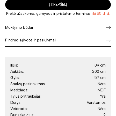
Į KREPŠELĮ
Prekė užsakoma, gamybos ir pristatymo terminas:
iki 55 d. d.
Mokėjimo būdai
Pirkimo sąlygos ir pasiūlymai
Ilgis:
109 cm
Aukštis:
200 cm
Gylis:
57 cm
Spalvų pasirinkimas:
Nėra
Medžiaga:
MDF
Tylus pritraukėjas:
Yra
Durys:
Varstomos
Veidrodis:
Nėra
Durų skaičius:
2