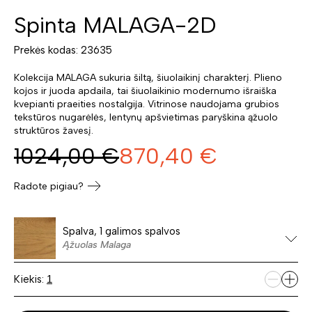
Spinta MALAGA-2D
Prekės kodas: 23635
Kolekcija MALAGA sukuria šiltą, šiuolaikinį charakterį. Plieno
kojos ir juoda apdaila, tai šiuolaikinio modernumo išraiška
kvepianti praeities nostalgija. Vitrinose naudojama grubios
tekstūros nugarėlės, lentynų apšvietimas paryškina ąžuolo
struktūros žavesį.
1024,00
€
870,40
€
Radote pigiau?
Spalva, 1 galimos spalvos
Ąžuolas Malaga
Kiekis: