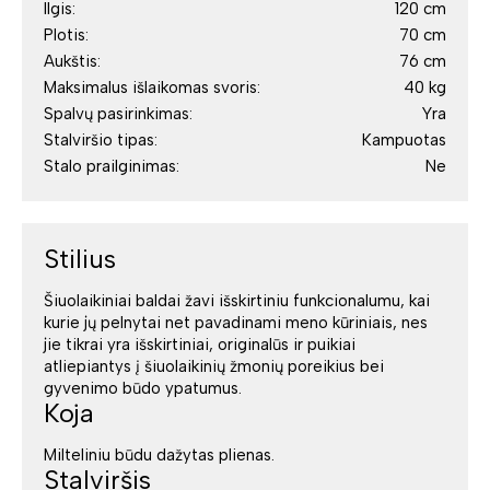
Ilgis:
120 cm
Plotis:
70 cm
Aukštis:
76 cm
Maksimalus išlaikomas svoris:
40 kg
Spalvų pasirinkimas:
Yra
Stalviršio tipas:
Kampuotas
Stalo prailginimas:
Ne
Stilius
Šiuolaikiniai baldai žavi išskirtiniu funkcionalumu, kai
kurie jų pelnytai net pavadinami meno kūriniais, nes
jie tikrai yra išskirtiniai, originalūs ir puikiai
atliepiantys į šiuolaikinių žmonių poreikius bei
gyvenimo būdo ypatumus.
Koja
Milteliniu būdu dažytas plienas.
Stalviršis