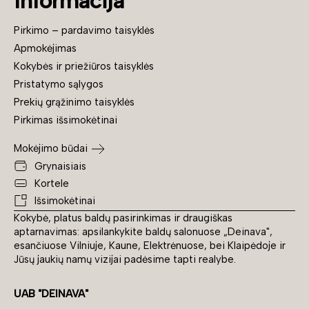
Informacija
Pirkimo – pardavimo taisyklės
Apmokėjimas
Kokybės ir priežiūros taisyklės
Pristatymo sąlygos
Prekių grąžinimo taisyklės
Pirkimas išsimokėtinai
Mokėjimo būdai
Grynaisiais
Kortele
Išsimokėtinai
Kokybė, platus baldų pasirinkimas ir draugiškas
aptarnavimas: apsilankykite baldų salonuose „Deinava",
esančiuose Vilniuje, Kaune, Elektrėnuose, bei Klaipėdoje ir
Jūsų jaukių namų vizijai padėsime tapti realybe.
UAB "DEINAVA"