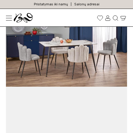
Pristatymas iki namų
Salonų adresai
N
Prekių
paieška