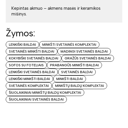
Kepintas akmuo – akmens masės ir keramikos
mišinys.
Žymos:
LENKIŠKI BALDAI
MINKŠTI SVETAINĖS KOMPLEKTAI
SVETAINĖS MINKŠTI BALDAI
MADINGI SVETAINĖS BALDAI
KOKYBIŠKI SVETAINĖS BALDAI
GRAŽŪS SVETAINĖS BALDAI
SOFOS SU FOTELIAIS
PRABANGŪS MINKŠTI BALDAI
LENKIŠKI SVETAINĖS BALDAI
SVETAINĖS BALDAI
LENKIŠKI MINKŠTI BALDAI
MINKŠTI BALDAI
SVETAINĖS KOMPLEKTAI
MINKŠTŲ BALDŲ KOMPLEKTAI
ŠIUOLAIKINIAI MINKŠTŲ BALDŲ KOMPLEKTAI
ŠIUOLAIKINIAI SVETAINĖS BALDAI