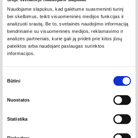
Naudojame slapukus, kad galėtume suasmeninti turinį
bei skelbimus, teikti visuomeninės medijos funkcijas ir
analizuoti srautą. Be to, svetainės naudojimo informaciją
bendriname su visuomeninės medijos, reklamavimo ir
analizės partneriais, kurie gali ją pridėti prie kitos jūsų
Individuali
pateiktos arba naudojant paslaugas surinktos
informacijos.
specialisto
Sutikimo
konsultacija
Būtini
pasirinkimas
Deinavos baldų specialistai puikiai išmanantys ir
Nuostatos
pasiruošę Jums padėti susikurti savo svajonių interjerą!
Padėsim parengti planus iš išmatavimus geriausiam
rezultatui pasiekti.
Statistika