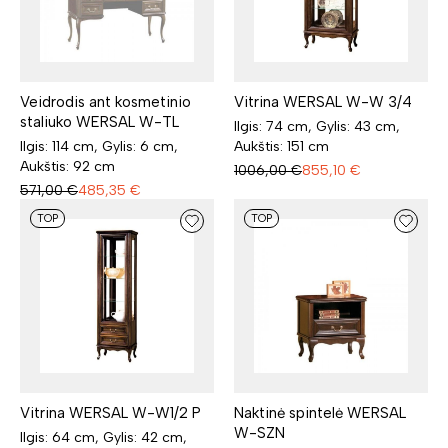
Veidrodis ant kosmetinio
Vitrina WERSAL W-W 3/4
staliuko WERSAL W-TL
Ilgis: 74 cm, Gylis: 43 cm,
Ilgis: 114 cm, Gylis: 6 cm,
Aukštis: 151 cm
Aukštis: 92 cm
1006,00
€
855,10
€
571,00
€
485,35
€
TOP
TOP
Vitrina WERSAL W-W1/2 P
Naktinė spintelė WERSAL
W-SZN
Ilgis: 64 cm, Gylis: 42 cm,