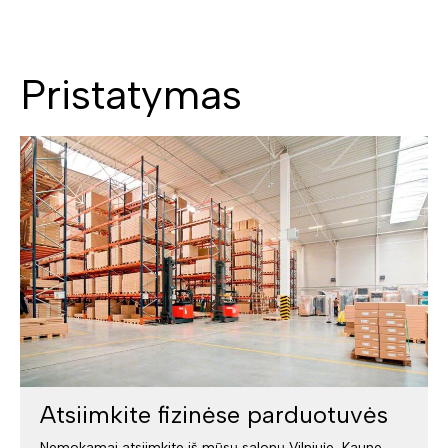
Pristatymas
Atsiimkite fizinėse parduotuvės
Nemokamai atsiimkite iš mūsų salonų Vilniuje, Kaune,