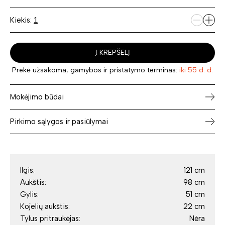
Kiekis:
Į KREPŠELĮ
Prekė užsakoma, gamybos ir pristatymo terminas:
iki 55 d. d.
Mokėjimo būdai
Pirkimo sąlygos ir pasiūlymai
Ilgis:
121 cm
Aukštis:
98 cm
Gylis:
51 cm
Kojelių aukštis:
22 cm
Tylus pritraukėjas:
Nėra