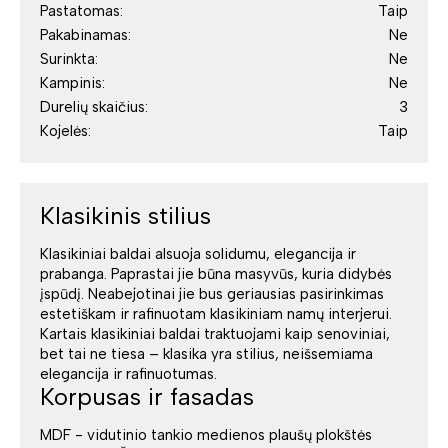
Pastatomas:
Taip
Pakabinamas:
Ne
Surinkta:
Ne
Kampinis:
Ne
Durelių skaičius:
3
Kojelės:
Taip
Klasikinis stilius
Klasikiniai baldai alsuoja solidumu, elegancija ir
prabanga. Paprastai jie būna masyvūs, kuria didybės
įspūdį. Neabejotinai jie bus geriausias pasirinkimas
estetiškam ir rafinuotam klasikiniam namų interjerui.
Kartais klasikiniai baldai traktuojami kaip senoviniai,
bet tai ne tiesa – klasika yra stilius, neišsemiama
elegancija ir rafinuotumas.
Korpusas ir fasadas
MDF - vidutinio tankio medienos plaušų plokštės