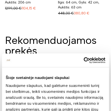
Aukštis: 206 cm
Ilgis: 64 cm, Gylis: 42 cm,
Aukštis: 63 cm
1299,00
€
1104,15
€
448,00
€
380,80
€
Rekomenduojamos
prekės
N
N
Šioje svetainėje naudojami slapukai
Naudojame slapukus, kad galėtume suasmeninti turinį
bei skelbimus, teikti visuomeninės medijos funkcijas ir
analizuoti srautą. Be to, svetainės naudojimo informaciją
Komoda MALAGA-K2
bendriname su visuomeninės medijos, reklamavimo ir
analizės partneriais, kurie gali ją pridėti prie kitos jūsų
Ilgis: 109 cm, Gylis: 40 cm,