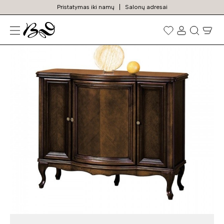
Pristatymas iki namų
Salonų adresai
TOP
Prekių
paieška