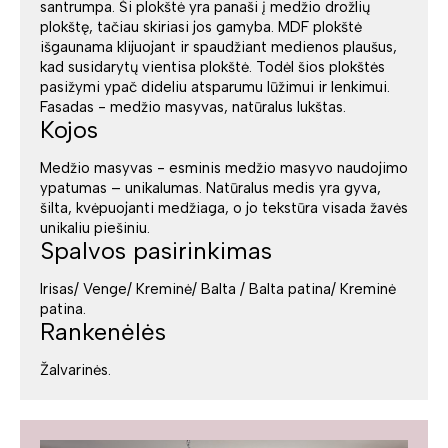
santrumpa. Ši plokštė yra panaši į medžio drožlių
plokštę, tačiau skiriasi jos gamyba. MDF plokštė
išgaunama klijuojant ir spaudžiant medienos plaušus,
kad susidarytų vientisa plokštė. Todėl šios plokštės
pasižymi ypač dideliu atsparumu lūžimui ir lenkimui.
Fasadas - medžio masyvas, natūralus lukštas.
Kojos
Medžio masyvas - esminis medžio masyvo naudojimo
ypatumas – unikalumas. Natūralus medis yra gyva,
šilta, kvėpuojanti medžiaga, o jo tekstūra visada žavės
unikaliu piešiniu.
Spalvos pasirinkimas
Irisas/ Venge/ Kreminė/ Balta / Balta patina/ Kreminė
patina.
Rankenėlės
Žalvarinės.