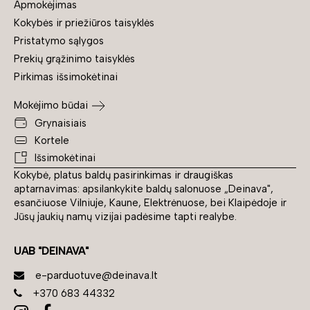
Apmokėjimas
Kokybės ir priežiūros taisyklės
Pristatymo sąlygos
Prekių grąžinimo taisyklės
Pirkimas išsimokėtinai
Mokėjimo būdai
Grynaisiais
Kortele
Išsimokėtinai
Kokybė, platus baldų pasirinkimas ir draugiškas
aptarnavimas: apsilankykite baldų salonuose „Deinava",
esančiuose Vilniuje, Kaune, Elektrėnuose, bei Klaipėdoje ir
Jūsų jaukių namų vizijai padėsime tapti realybe.
UAB "DEINAVA"
e-parduotuve@deinava.lt
+370 683 44332