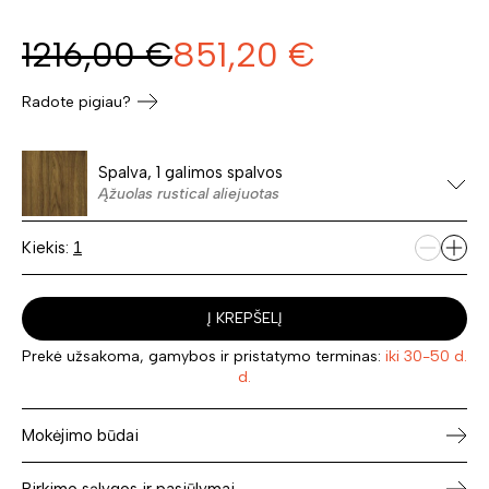
1216,00
€
851,20
€
Radote pigiau?
Spalva, 1 galimos spalvos
Ąžuolas rustical aliejuotas
Kiekis:
Į KREPŠELĮ
Prekė užsakoma, gamybos ir pristatymo terminas:
iki 30-50 d.
d.
Mokėjimo būdai