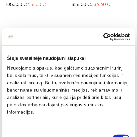
1055,00
€
738,50
€
838,00
€
586,60
€
Rekomenduojamos
prekės
Šioje svetainėje naudojami slapukai
Naudojame slapukus, kad galėtume suasmeninti turinį
N
N
bei skelbimus, teikti visuomeninės medijos funkcijas ir
analizuoti srautą. Be to, svetainės naudojimo informaciją
bendriname su visuomeninės medijos, reklamavimo ir
analizės partneriais, kurie gali ją pridėti prie kitos jūsų
pateiktos arba naudojant paslaugas surinktos
informacijos.
Išskleidžiamas stalas
PRATTO 40
Ilgis: 140 cm, Plotis: 90 cm,
Aukštis: 78 cm
Sutikimo