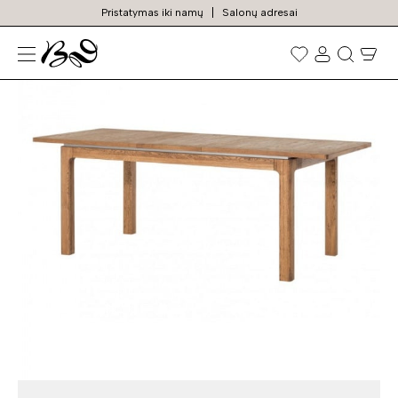
Pristatymas iki namų
Salonų adresai
N
Prekių
paieška