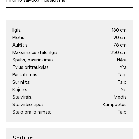
Pirkimo sąlygos ir pasiūlymai
Ilgis:
160 cm
Plotis:
90 cm
Aukštis:
76 cm
Maksimalus stalo ilgis:
250 cm
Spalvų pasirinkimas:
Nėra
Tylus pritraukėjas:
Yra
Pastatomas:
Taip
Surinkta:
Taip
Kojelės:
Ne
Stalviršis:
Medis
Stalviršio tipas:
Kampuotas
Stalo prailginimas:
Taip
Stilius