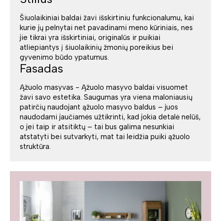
Šiuolaikiniai baldai žavi išskirtiniu funkcionalumu, kai
kurie jų pelnytai net pavadinami meno kūriniais, nes
jie tikrai yra išskirtiniai, originalūs ir puikiai
atliepiantys į šiuolaikinių žmonių poreikius bei
gyvenimo būdo ypatumus.
Fasadas
Ąžuolo masyvas - Ąžuolo masyvo baldai visuomet
žavi savo estetika. Saugumas yra viena maloniausių
patirčių naudojant ąžuolo masyvo baldus – juos
naudodami jaučiamės užtikrinti, kad jokia detalė nelūš,
o jei taip ir atsitiktų – tai bus galima nesunkiai
atstatyti bei sutvarkyti, mat tai leidžia puiki ąžuolo
struktūra.