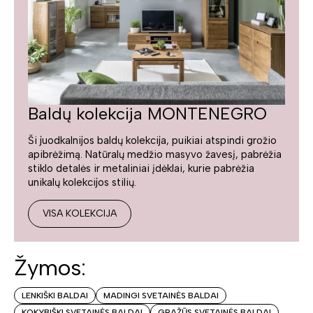
Baldų kolekcija MONTENEGRO
Ši juodkalnijos baldų kolekcija, puikiai atspindi grožio
apibrėžimą. Natūralų medžio masyvo žavesį, pabrėžia
stiklo detalės ir metaliniai įdėklai, kurie pabrėžia
unikalų kolekcijos stilių.
VISA KOLEKCIJA
Žymos:
LENKIŠKI BALDAI
MADINGI SVETAINĖS BALDAI
KOKYBIŠKI SVETAINĖS BALDAI
GRAŽŪS SVETAINĖS BALDAI